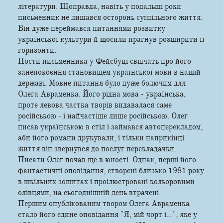
літератури. Щоправда, навіть у подальші роки
письменник не лишався осторонь суспільного життя.
Він дуже переймався питаннями розвитку
української культури й щосили прагнув розширити її
горизонти.
Пости письменника у Фейсбуці свідчать про його
занепокоєння становищем української мови в нашій
державі. Мовне питання було дуже болючим для
Олега Авраменка. Його рідна мова - українська,
проте левова частка творів видавалася саме
російською - і найчастіше лише російською. Олег
писав українською в стіл і займався автоперекладом,
аби його романи друкували, і тільки наприкінці
життя він звернувся до послуг перекладачки.
Писати Олег почав ще в юності. Однак, перші його
фантастичні оповідання, створені близько 1981 року
в шкільних зошитах і проілюстровані кольоровими
олівцями, на сьогоднішній день втрачені.
Першим опублікованим твором Олега Авраменка
стало його єдине оповідання "Я, мій чорт і…", яке у