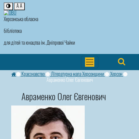
A
A
Херсонська обласна
бібліотека
для дітей та юнацтва ім. Дніпрової Чайки
Краєзнавство
Літературна мапа Херсонщини
Херсон
Авраменко Олег Євгенович
Авраменко Олег Євгенович