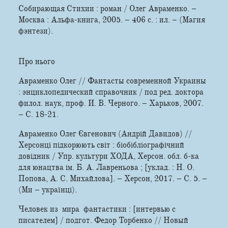
Собирающая Стихии : роман / Олег Авраменко. –
Москва : Альфа-­книга, 2005. – 406 с. : ил. – (Магия
фэнтези).
Про нього
Авраменко Олег // Фантасты современной Украины
: энциклопедический справочник / под ред. доктора
филол. наук, проф. И. В. Черного. – Харьков, 2007.
– С. 18-21.
Авраменко Олег Євгенович (Андрій Давидов) //
Херсонці підкорюють світ : біобібліографічний
довідник / Упр. культури ХОДА, Херсон. обл. б-ка
для юнацтва ім. Б. А. Лавреньова ; [уклад. : Н. О.
Попова, А. С. Михайлова]. – Херсон, 2017. – С. 5. –
(Ми – українці).
Человек из мира фантастики : [интервью с
писателем] / подгот. Федор Торбенко // Новый