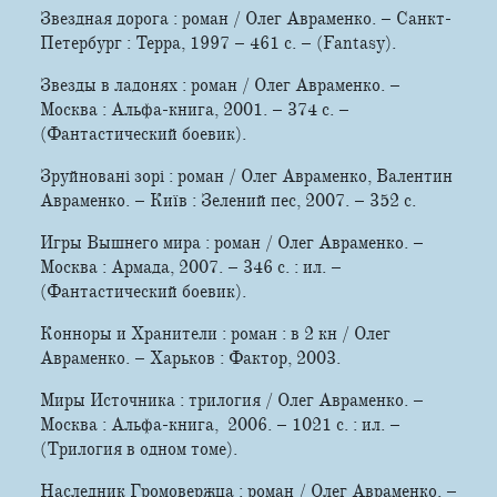
Звездная дорога : роман / Олег Авраменко. – Санкт-
Петербург : Терра, 1997 – 461 с. – (Fantasy).
Звезды в ладонях : роман / Олег Авраменко. –
Москва : Альфа-книга, 2001. – 374 с. –
(Фантастический боевик).
Зруйновані зорі : роман / Олег Авраменко, Валентин
Авраменко. – Київ : Зелений пес, 2007. – 352 с.
Игры Вышнего мира : роман / Олег Авраменко. –
Москва : Армада, 2007. – 346 с. : ил. –
(Фантастический боевик).
Конноры и Хранители : роман : в 2 кн / Олег
Авраменко. – Харьков : Фактор, 2003.
Миры Источника : трилогия / Олег Авраменко. –
Москва : Альфа­-книга, 2006. – 1021 с. : ил. –
(Трилогия в одном томе).
Наследник Громовержца : роман / Олег Авраменко. –