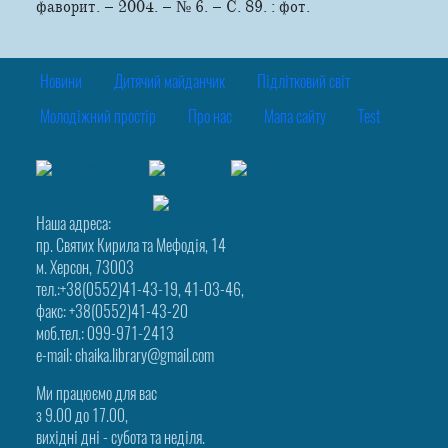
фаворит. – 2004. – № 6. – С. 8­9. : фот.
Новини
Дитячий майданчик
Підлітковий світ
Молодіжний простір
Про нас
Мапа сайту
Test
Наша адреса:
пр. Святих Кирила та Мефодія, 14
м. Херсон, 73003
тел.:+38(0552)41-43-19, 41-03-46,
факс: +38(0552)41-43-20
моб.тел.: 099-971-2413
e-mail: chaika.library@gmail.com
Ми працюємо для вас
з 9.00 до 17.00,
вихідні дні - субота та неділя.