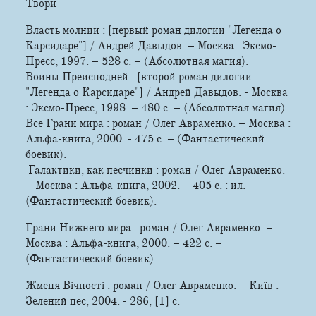
Твори
Власть молнии : [первый роман дилогии "Легенда о
Карсидаре"] / Андрей Давыдов. – Москва : Эксмо-
Пресс, 1997. – 528 с. – (Абсолютная магия).
Воины Преисподней : [второй роман дилогии
"Легенда о Карсидаре"] / Андрей Давыдов. - Москва
: Эксмо-Пресс, 1998. – 480 с. – (Абсолютная магия).
Все Грани мира : роман / Олег Авраменко. – Москва :
Альфа-книга, 2000. ­- 475 с. – (Фантастический
боевик).
Галактики, как песчинки : роман / Олег Авраменко.
– Москва : Альфа-книга, 2002. – 405 с. : ил. –
(Фантастический боевик).
Грани Нижнего мира : роман / Олег Авраменко. –
Москва : Альфа-книга, 2000. – 422 с. –
(Фантастический боевик).
Жменя Вiчностi : роман / Олег Авраменко. – Київ :
Зелений пес, 2004. - 286, [1] с.