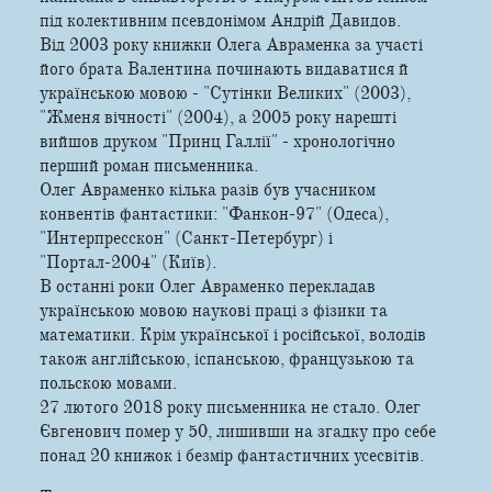
під колективним псевдонімом Андрій Давидов.
Від 2003 року книжки Олега Авраменка за участі
його брата Валентина починають видаватися й
українською мовою - "Сутінки Великих" (2003),
"Жменя вічності" (2004), а 2005 року нарешті
вийшов друком "Принц Галлії" - хронологічно
перший роман письменника.
Олег Авраменко кілька разів був учасником
конвентів фантастики: "Фанкон-97" (Одеса),
"Интерпресскон" (Санкт-Петербург) і
"Портал-2004" (Київ).
В останні роки Олег Авраменко перекладав
українською мовою наукові праці з фізики та
математики. Крім української і російської, володів
також англійською, іспанською, французькою та
польскою мовами.
27 лютого 2018 року письменника не стало. Олег
Євгенович помер у 50, лишивши на згадку про себе
понад 20 книжок і безмір фантастичних усесвітів.