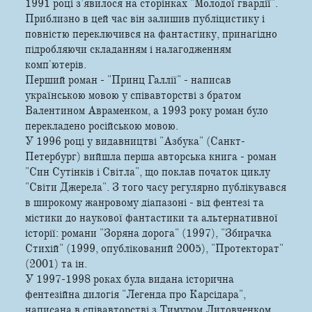
1991 році з’явилося на сторінках "Молодої гвардії".
Приблизно в цей час він залишив публіцистику і
повністю переключився на фантастику, принагідно
підробляючи складанням і налагодженням
комп'ютерів.
Перший роман - "Принц Галлії" - написав
українською мовою у співавторстві з братом
Валентином Авраменком, а 1993 року роман було
перекладено російською мовою.
У 1996 році у видавництві "Азбука" (Санкт-
Петербург) вийшла перша авторська книга - роман
"Син Сутінків і Світла", що поклав початок циклу
"Світи Джерела". З того часу регулярно публікувався
в широкому жанровому діапазоні - від фентезі та
містики до наукової фантастики та альтернативної
історії: романи "Зоряна дорога" (1997), "Збирачка
Стихій" (1999, опублікований 2005), "Протекторат"
(2001) та ін.
У 1997-1998 роках була видана історична
фентезійна дилогія "Легенда про Карсідара",
написана в співавторстві з Тимуром Литовченком