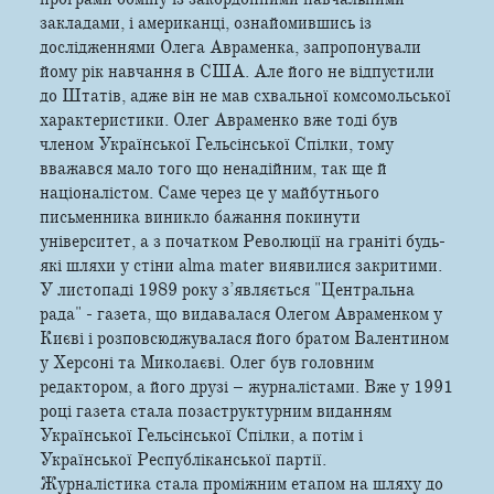
закладами, і американці, ознайомившись із
дослідженнями Олега Авраменка, запропонували
йому рік навчання в США. Але його не відпустили
до Штатів, адже він не мав схвальної комсомольської
характеристики. Олег Авраменко вже тоді був
членом Української Гельсінської Спілки, тому
вважався мало того що ненадійним, так ще й
націоналістом. Саме через це у майбутнього
письменника виникло бажання покинути
університет, а з початком Революції на граніті будь-
які шляхи у стіни alma mater виявилися закритими.
У листопаді 1989 року з’являється "Центральна
рада" - газета, що видавалася Олегом Авраменком у
Києві і розповсюджувалася його братом Валентином
у Херсоні та Миколаєві. Олег був головним
редактором, а його друзі – журналістами. Вже у 1991
році газета стала позаструктурним виданням
Української Гельсінської Спілки, а потім і
Української Республіканської партії.
Журналістика стала проміжним етапом на шляху до