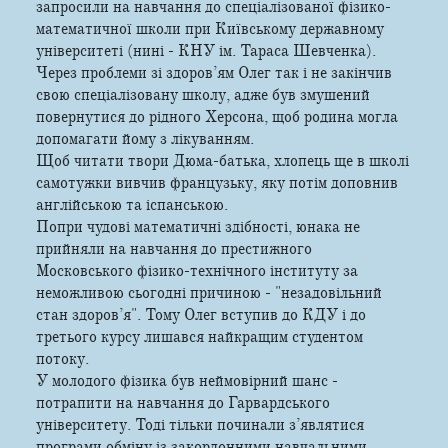
запросили на навчання до спеціалізованої фізико-
математичної школи при Київському державному
університеті (нині - КНУ ім. Тараса Шевченка).
Через проблеми зі здоров’ям Олег так і не закінчив
свою спеціалізовану школу, адже був змушений
повернутися до рідного Херсона, щоб родина могла
допомагати йому з лікуванням.
Щоб читати твори Дюма-батька, хлопець ще в школі
самотужки вивчив французьку, яку потім доповнив
англійською та іспанською.
Попри чудові математичні здібності, юнака не
прийняли на навчання до престижного
Московського фізико-технічного інституту за
неможливою сьогодні причиною - "незадовільний
стан здоров’я". Тому Олег вступив до КДУ і до
третього курсу лишався найкращим студентом
потоку.
У молодого фізика був неймовірний шанс -
потрапити на навчання до Гарвардського
університету. Тоді тільки починали з’являтися
програми обміну із закордонними навчальними