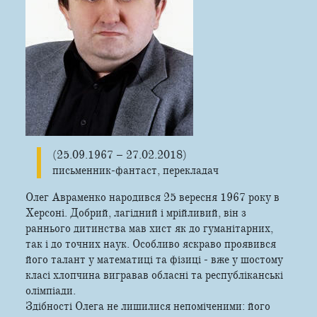
(25.09.1967 – 27.02.2018)
письменник-­фантаст, перекладач
Олег Авраменко народився 25 вересня 1967 року в
Херсоні. Добрий, лагідний і мрійливий, він з
раннього дитинства мав хист як до гуманітарних,
так і до точних наук. Особливо яскраво проявився
його талант у математиці та фізиці - вже у шостому
класі хлопчина вигравав обласні та республіканські
олімпіади.
Здібності Олега не лишилися непоміченими: його