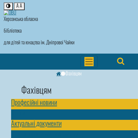
A
A
Херсонська обласна
бібліотека
для дітей та юнацтва ім. Дніпрової Чайки
Фахівцям
Фахівцям
Професійні новини
Блоги
Актуальні документи
Плани, програми, рекомендації