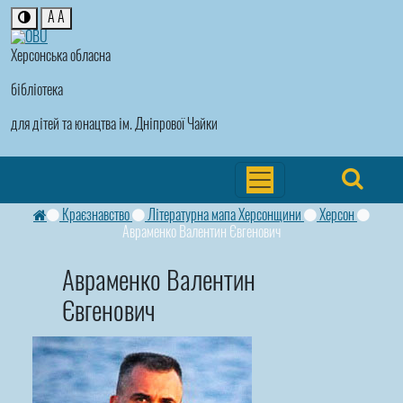
A
A
Херсонська обласна
бібліотека
для дітей та юнацтва ім. Дніпрової Чайки
Краєзнавство
Літературна мапа Херсонщини
Херсон
Авраменко Валентин Євгенович
Авраменко Валентин
Євгенович