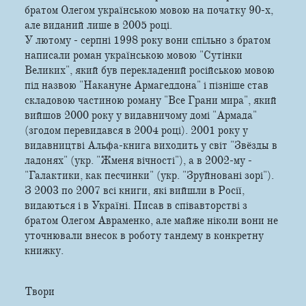
братом Олегом українською мовою на початку 90-х,
але виданий лише в 2005 році.
У лютому - серпні 1998 року вони спільно з братом
написали роман українською мовою "Сутінки
Великих", який був перекладений російською мовою
під назвою "Накануне Армагеддона" і пізніше став
складовою частиною роману "Все Грани мира", який
вийшов 2000 року у видавничому домі "Армада"
(згодом перевидався в 2004 році). 2001 року у
видавництві Альфа-книга виходить у світ "Звёзды в
ладонях" (укр. "Жменя вічності"), а в 2002-му -
"Галактики, как песчинки" (укр. "Зруйновані зорі").
З 2003 по 2007 всі книги, які вийшли в Росії,
видаються і в Україні. Писав в співавторстві з
братом Олегом Авраменко, але майже ніколи вони не
уточнювали внесок в роботу тандему в конкретну
книжку.
Твори