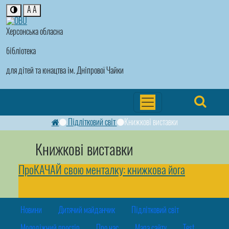
A
A
Херсонська обласна
бібліотека
для дітей та юнацтва ім. Дніпрової Чайки
Підлітковий світ
Книжкові виставки
Книжкові виставки
ПроКАЧАЙ свою менталку: книжкова йога
Новини
Дитячий майданчик
Підлітковий світ
Молодіжний простір
Про нас
Мапа сайту
Test