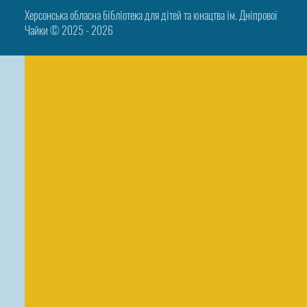
Херсонська обласна бібліотека для дітей та юнацтва ім. Дніпрової
Чайки © 2025 ‑ 2026