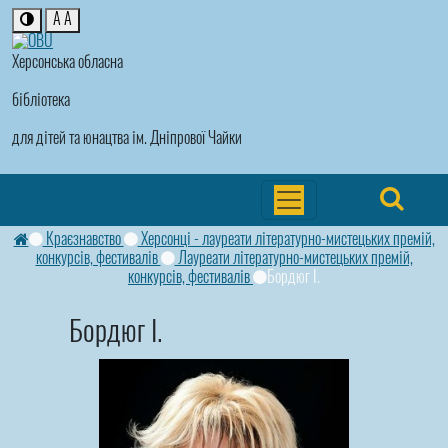
A
A
Херсонська обласна
бібліотека
для дітей та юнацтва ім. Дніпрової Чайки
Краєзнавство
Херсонці - лауреати літературно-мистецьких премій,
конкурсів, фестивалів
Лауреати літературно-мистецьких премій,
конкурсів, фестивалів
Бордюг І.
Бордюг І.