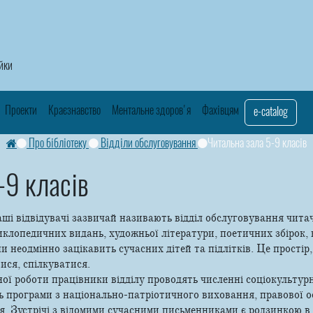
айки
Проекти
Краєзнавство
Ментальне здоров'я
Фахівцям
e-catalog
Про бібліотеку
Відділи обслуговування
Читальна зала 5-9 класів
-9 класів
і відвідувачі зазвичай називають відділ обслуговування читачі
лопедичних видань, художньої літератури, поетичних збірок, к
ни неодмінно зацікавить сучасних дітей та підлітків. Це простір
ися, спілкуватися.
ої роботи працівники відділу проводять численні соціокультурні
ь програми з національно-патріотичного виховання, правової о
я. Зустрічі з відомими сучасними письменниками є родзинкою в р