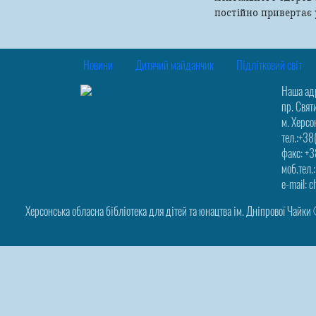
постійно привертає 
Новини
Дитячий майданчик
Підлітковий світ
Наша ад
пр. Свят
м. Херсо
тел.:+3
факс: +
моб.тел
e-mail: 
Херсонська обласна бібліотека для дітей та юнацтва ім. Дніпрової Чайк