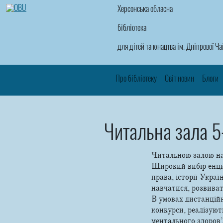
Херсонська обласна
бібліотека
для дітей та юнацтва ім. Дніпрової Ч
Про бібліотеку
Світ новин
Блоги
Читальна зала 5
Читальною залою наш
Широкий вибір енцик
права, історії Украї
навчатися, розвиват
В умовах дистанційн
конкурси, реалізуют
ментального здоров’