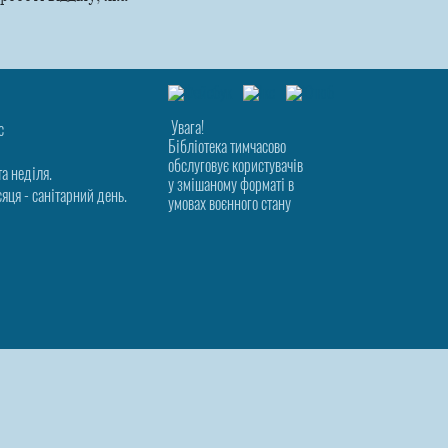
Увага!
с
Бібліотека тимчасово
обслуговує користувачів
та неділя.
у змішаному форматі в
яця - санітарний день.
умовах воєнного стану