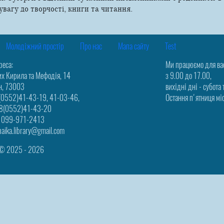
увагу до творчості, книги та читання.
Молодіжний простір
Про нас
Мапа сайту
Test
реса:
Ми працюємо для ва
их Кирила та Мефодія, 14
з 9.00 до 17.00,
н, 73003
вихідні дні - субота 
8(0552)41-43-19, 41-03-46,
Остання п'ятниця міс
38(0552)41-43-20
.: 099-971-2413
chaika.library@gmail.com
и © 2025 ‑ 2026