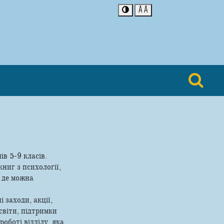
A
A
в 5-9 класів.
ниг з психології,
, де можна
 заходи, акції,
світи, підтримки
оботі відділу, яка