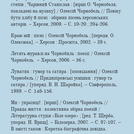
степів ; Чарівний Станіслав : [вірші О. Чорнобеля,
покладені на музику] / Олексій Чорнобель // Повіку
бути хлібу й пісні : збірник пісень херсонських
авторів. – Херсон, 2009. – С. 10-20 ; 204-206.
Краю мій : пісні / Олексій Чорнобель ; [передм. О.
Олексюка]. – Херсон : Просвіта, 2002. – 39 с.
Летять журавлі на Чорнобиль : поезії / Олексій
Чорнобель. – Херсон, 2006. – 56 с.
Лунатик : гумор та сатира : [оповідання] / Олексій
Чорнобель // Придніпровські усмішки : гумор та
сатира / [упоряд. В. Н. Шаройко]. – Сімферополь,
1989. – С. 148-156.
Ми - українці! : [вірші] / Олексій Чорнобель //
Правда життя : колективна збірка поезій /
Літературна студія «Біле озеро» ; [ред. Т. Щерба,
упоряд. Н. Врищ]. – Білозерка, 2007. – С. 97-107. –
В змісті також : Коротка біографічна довідка.