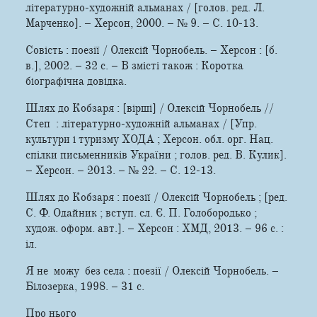
літературно-художній альманах / [голов. ред. Л.
Марченко]. – Херсон, 2000. – № 9. – С. 10-13.
Совість : поезії / Олексій Чорнобель. – Херсон : [б.
в.], 2002. – 32 с. – В змісті також : Коротка
біографічна довідка.
Шлях до Кобзаря : [вірші] / Олексій Чорнобель //
Степ : літературно-художній альманах / [Упр.
культури і туризму ХОДА ; Херсон. обл. орг. Нац.
спілки письменників України ; голов. ред. В. Кулик].
– Херсон. – 2013. – № 22. – С. 12-13.
Шлях до Кобзаря : поезії / Олексій Чорнобель ; [ред.
С. Ф. Одайник ; вступ. сл. Є. П. Голобородько ;
худож. оформ. авт.]. – Херсон : ХМД, 2013. – 96 с. :
іл.
Я не можу без села : поезiї / Олексій Чорнобель. –
Білозерка, 1998. – 31 c.
Про нього