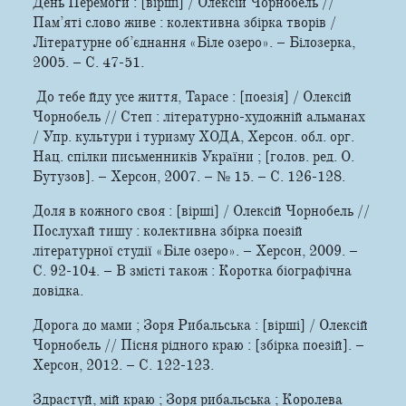
День Перемоги : [вірші] / Олексій Чорнобель //
Пам’яті слово живе : колективна збірка творів /
Літературне об’єднання «Біле озеро». – Білозерка,
2005. – С. 47-51.
До тебе йду усе життя, Тарасе : [поезія] / Олексій
Чорнобель // Степ : літературно-художній альманах
/ Упр. культури і туризму ХОДА, Херсон. обл. орг.
Нац. спілки письменників України ; [голов. ред. О.
Бутузов]. – Херсон, 2007. – № 15. – С. 126-128.
Доля в кожного своя : [вірші] / Олексій Чорнобель //
Послухай тишу : колективна збірка поезій
літературної студії «Біле озеро». – Херсон, 2009. –
С. 92-104. – В змісті також : Коротка біографічна
довідка.
Дорога до мами ; Зоря Рибальська : [вірші] / Олексій
Чорнобель // Пісня рідного краю : [збірка поезій]. –
Херсон, 2012. – С. 122-123.
Здрастуй, мій краю ; Зоря рибальська ; Королева