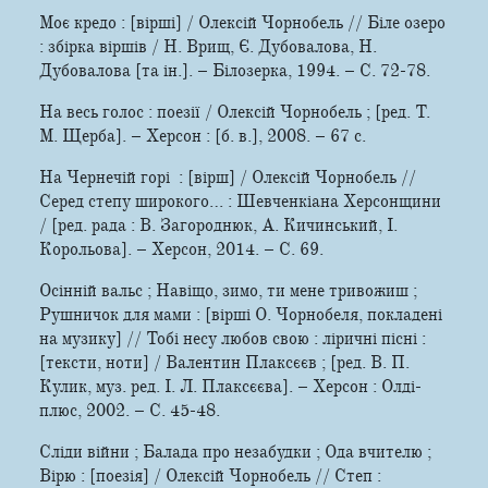
Моє кредо : [вірші] / Олексій Чорнобель // Біле озеро
: збірка віршів / Н. Врищ, Є. Дубовалова, Н.
Дубовалова [та ін.]. – Білозерка, 1994. – С. 72-78.
На весь голос : поезії / Олексій Чорнобель ; [ред. Т.
М. Щерба]. – Херсон : [б. в.], 2008. – 67 с.
На Чернечій горі : [вірш] / Олексій Чорнобель //
Серед степу широкого… : Шевченкіана Херсонщини
/ [ред. рада : В. Загороднюк, А. Кичинський, І.
Корольова]. – Херсон, 2014. – С. 69.
Осінній вальс ; Навіщо, зимо, ти мене тривожиш ;
Рушничок для мами : [вірші О. Чорнобеля, покладені
на музику] // Тобі несу любов свою : ліричні пісні :
[тексти, ноти] / Валентин Плаксєєв ; [ред. В. П.
Кулик, муз. ред. І. Л. Плаксєєва]. – Херсон : Олді-
плюс, 2002. – С. 45-48.
Сліди війни ; Балада про незабудки ; Ода вчителю ;
Вірю : [поезія] / Олексій Чорнобель // Степ :