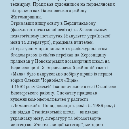
технікуму. Працював художником на порцелянових
підприємствах Барановського району
Житомирщини.
Отримавши вищу освіту в Бердичівському
(факультет початкової освіти) та Херсонському
педагогічному інститутах (факультет української
мови та літератури), працював вчителем,
літературним працівником та радіожурналістом.
Згодом разом із сім’єю переїхав на Херсонщину –
працював у Новокаїрській восьмирічній школі на
Бериславщині. У Бериславській районній газеті
«Маяк» було надруковано добірку віршів із першої
збірки Олексій Чорнобеля «Вірю».
З 1982 року Олексій Іванович живе в селі Станіслав
Білозерського району. Спочатку працював
художником-оформлювачем у радгоспі
«Лиманський». Понад двадцять років (з 1986 року)
він віддав Станіславській школі – викладав
українську мову, літературу та образотворче
мистецтво. Учитель вищої категорії, методист.