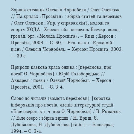
Зоряна стежина Олексія Чорнобеля / Олег Олексюк
// На крилах «Просвіти» : збірка статей та передмов
/ Олег Олексюк ; Упр. у справах сім’ї, молоді та
спорту ХОДА ; Херсон. обл. осередок Всеукр. молод.
громад. орг. «Молода Просвіта». – Київ ; Херсон :
Просвіта, 2008. – С. 60. – Рец. на кн.: Краю мій:
пісні / Олексій Чорнобель. – Херсон: Просвіта, 2002.
— 39 с.
Природи казкова краса ожива : [передмова, про
поезії О. Чорнобеля] / Юрій Голобородько //
Акварелі : поезії / Олексій Чорнобель. – Херсон :
Просвіта, 2001. – С. 3-4.
Слово до читачів (замість передмови): [коротка
інформація про поетів, членів літературної студії
«Біле озеро», в т. ч. про О. Чорнобеля] / В. Романюк
// Біле озеро : збірка віршів / Н. Врищ, Є.
Дубовалова, Н. Дубовалова [та ін.]. – Білозерка,
1994. – С. 3-4.