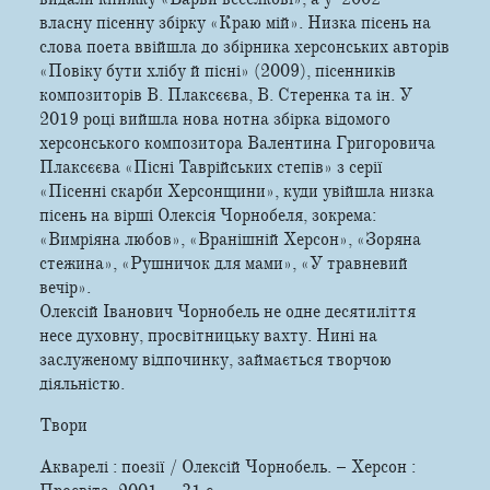
власну пісенну збірку «Краю мій». Низка пісень на
слова поета ввійшла до збірника херсонських авторів
«Повіку бути хлібу й пісні» (2009), пісенників
композиторів В. Плаксєєва, В. Стеренка та ін. У
2019 році вийшла нова нотна збірка відомого
херсонського композитора Валентина Григоровича
Плаксєєва «Пісні Таврійських степів» з серії
«Пісенні скарби Херсонщини», куди увійшла низка
пісень на вірші Олексія Чорнобеля, зокрема:
«Вимріяна любов», «Вранішній Херсон», «Зоряна
стежина», «Рушничок для мами», «У травневий
вечір».
Олексій Іванович Чорнобель не одне десятиліття
несе духовну, просвітницьку вахту. Нині на
заслуженому відпочинку, займається творчою
діяльністю.
Твори
Акварелі : поезії / Олексій Чорнобель. – Херсон :