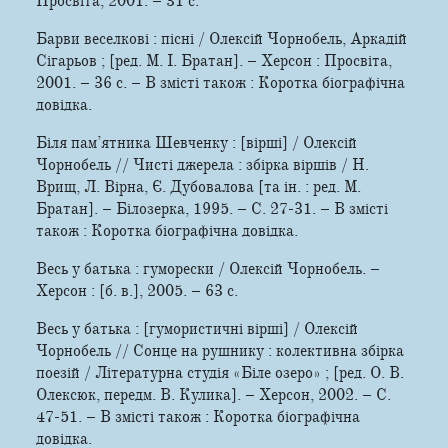
Просвіта, 2001. – 31 с.
Барви веселкові : пісні / Олексій Чорнобель, Аркадій
Сігарьов ; [ред. М. I. Братан]. – Херсон : Просвіта,
2001. – 36 с. – В змісті також : Коротка біографічна
довідка.
Біля пам’ятника Шевченку : [вірші] / Олексій
Чорнобель // Чисті джерела : збірка віршів / Н.
Врищ, Л. Вірна, Є. Дубовалова [та ін. : ред. М.
Братан]. – Білозерка, 1995. – С. 27-31. – В змісті
також : Коротка біографічна довідка.
Весь у батька : гуморески / Олексій Чорнобель. –
Херсон : [б. в.], 2005. – 63 с.
Весь у батька : [гумористичні вірші] / Олексій
Чорнобель // Сонце на рушнику : колективна збірка
поезій / Літературна студія «Біле озеро» ; [ред. О. В.
Олексюк, передм. В. Кулика]. – Херсон, 2002. – С.
47-51. – В змісті також : Коротка біографічна
довідка.