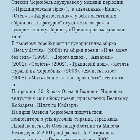
Олексій Чорнобель друкувався у місцевій періодиці
(«Придніпровська зірка»), в альманахах «Елінг»,
«Степ» і «Таврія поетична», у всіх колективних
збірниках літературної студії «Біле озеро», в
гумористичному збірнику «Придніпровські усмішки»
та ін.
В творчому доробку митця гумористична збірка
«Весь у батька» (2005) та збірки поезій: «Я не можу
без села» (1998), «Дорога вдвох», «Акварелі»
(2001), «Совість» (2002), «Травневий дощ», «Летять
журавлі на Чорнобиль» (2006), «На весь голос»
(2008), «Мить вічності», «Із сорок п’ятої весни» та
ін.
Наприкінці 2013 року Олексій Іванович Чорнобель
випустив у світ збірку поезій, присвячених Великому
Кобзареві «Шлях до Кобзаря».
На вірші Олексія Чорнобеля пишуть пісні
композитори з усіх куточків України, серед яких
відомі на весь світ Олександр Злотник та Микола
Ведмедеря. У 2001 році разом із А. Сігарьовим
видали книжку «Барви веселкові», а у 2002 –