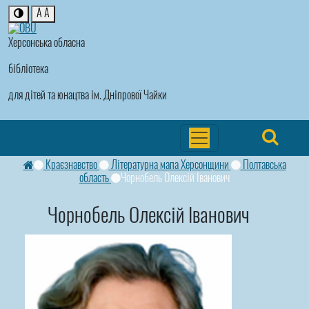
A
A
Херсонська обласна
бібліотека
для дітей та юнацтва ім. Дніпрової Чайки
Краєзнавство
Літературна мапа Херсонщини
Полтавська
область
Чорнобель Олексій Іванович
Чорнобель Олексій Іванович