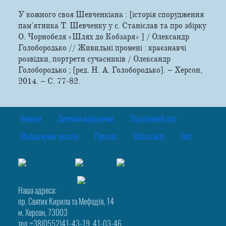
У кожного своя Шевченкіана : [історія спорудження
пам’ятника Т. Шевченку у с. Станіслав та про збірку
О. Чорнобеля «Шлях до Кобзаря» ] / Олександр
Голобородько // Живильні промені : краєзнавчі
розвідки, портрети сучасників / Олександр
Голобородько ; [ред. Н. А. Голобородько]. – Херсон,
2014. – С. 77-82.
Новини
Дитячий майданчик
Підлітковий світ
Молодіжний простір
Про нас
Мапа сайту
Test
Наша адреса:
пр. Святих Кирила та Мефодія, 14
м. Херсон, 73003
тел.:+38(0552)41-43-19, 41-03-46,