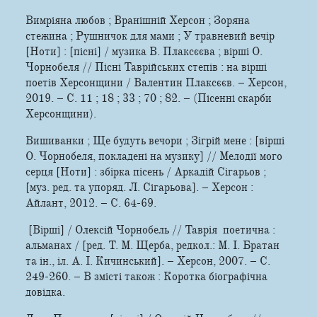
Вимріяна любов ; Вранішній Херсон ; Зоряна
стежина ; Рушничок для мами ; У травневий вечір
[Ноти] : [пісні] / музика В. Плаксєєва ; вірші О.
Чорнобеля // Пісні Таврійських степів : на вірші
поетів Херсонщини / Валентин Плаксєєв. – Херсон,
2019. – С. 11 ; 18 ; 33 ; 70 ; 82. – (Пісенні скарби
Херсонщини).
Вишиванки ; Ще будуть вечори ; Зігрій мене : [вірші
О. Чорнобеля, покладені на музику] // Мелодії мого
серця [Ноти] : збірка пісень / Аркадій Сігарьов ;
[муз. ред. та упоряд. Л. Сігарьова]. – Херсон :
Айлант, 2012. – С. 64-69.
[Вірші] / Олексій Чорнобель // Таврія поетична :
альманах / [ред. Т. М. Щерба, редкол.: М. І. Братан
та ін., іл. А. І. Кичинський]. – Херсон, 2007. – С.
249-260. – В змісті також : Коротка біографічна
довідка.