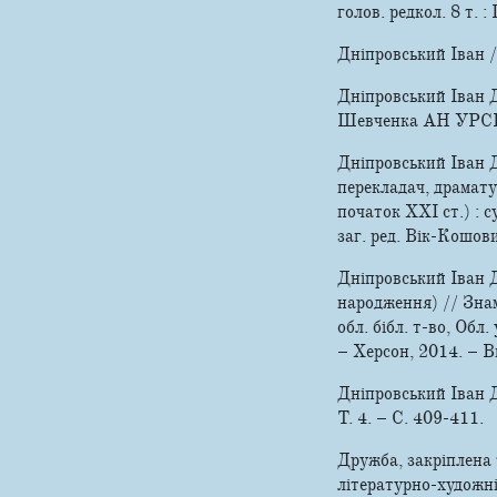
голов. редкол. 8 т. :
Дніпровський Іван /
Дніпровський Іван Да
Шевченка АН УРСР ; ре
Дніпровський Іван 
перекладач, драмату
початок XXI ст.) : 
заг. ред. Вік-Кошови
Дніпровський Іван Д
народження) // Знам
обл. бібл. т-во, Обл.
– Херсон, 2014. – Ви
Дніпровський Іван Д
Т. 4. – С. 409-411.
Дружба, закріплена 
літературно-художні