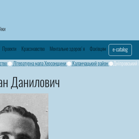
айки
Проекти
Краєзнавство
Ментальне здоров'я
Фахівцям
e-catalog
ство
Літературна мапа Херсонщини
Каланчацький район
Дніпровський 
ван Данилович