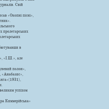
урналів. Свій
сав «Окопні пісні»,
тник».
льського
их пролетарських
ролетарських
ебютувавши в
, «І.Ш.», але
луневий полон»,
, «Анабазис»,
анга»(1931),
н.
 великим успіхом
тра Киммерійська»