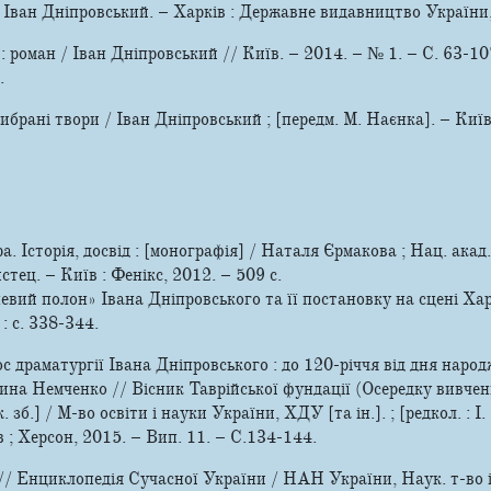
 / Іван Дніпровський. – Харків : Державне видавництво України,
: роман / Іван Дніпровський // Київ. – 2014. – № 1. – С. 63-10
.
ибрані твори / Іван Дніпровський ; [передм. М. Наєнка]. – Київ
а. Історія, досвід : [монографія] / Наталя Єрмакова ; Нац. акад
истец. – Київ : Фенікс, 2012. – 509 с.
ий полон» Івана Дніпровського та її постановку на сцені Хар
 : с. 338-344.
 драматургії Івана Дніпровського : до 120-річчя від дня наро
ина Немченко // Вісник Таврійської фундації (Осередку вивчен
к. зб.] / М-во освіти і науки України, ХДУ [та ін.]. ; [редкол. : І
иїв ; Херсон, 2015. – Вип. 11. – С.134-144.
/ Енциклопедія Сучасної України / НАН України, Наук. т-во і