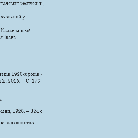
танській республіці,
Похований у
 Каланчацькій
'я Івана
итців 1920-х років /
їв, 2015. – С. 173-
с.
аїни, 1928. – 324 с.
авне видавництво