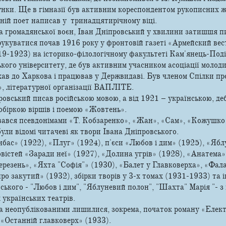
сунки. Ще в гімназії був активним кореспондентом рукописних ж
ній поет написав у тринадцятирічному віці.
та громадянської воєн, Іван Дніпровський у хвилини затишшя пи
укуватися почав 1916 року у фронтовій газеті «Армейский вес
19-1923) на історико-філологічному факультеті Кам'янець-Поді
кого університету, де був активним учасником асоціації молод
хав до Харкова і працював у Держвидаві. Був членом Спілки п
, літературної організації ВАПЛІТЕ.
овський писав російською мовою, а від 1921 – українською, д
обіркою віршів і поемою «Жовтень».
вався псевдонімами «Т. Кобзаренко», «Жан», «Сам», «Кожушко»
були відомі читачеві як твори Івана Дніпровського.
бас» (1922), «Плуг» (1924), п'єси «Любов і дим» (1925), «Яб
повістей «Заради неї» (1927), «Долина угрів» (1928), «Анатема»
резень», «Яхта "Софія"» (1930), «Балет у Главковерха», «Фал
о закутий» (1932), збірки творів у 3-х томах (1931-1933) та і
ського - "Любов і дим", "Яблуневий полон", "Шахта" Марія "- з
 українських театрів.
ка неопублікованими лишилися, зокрема, початок роману «Елек
 «Останній главковерх» (1933).