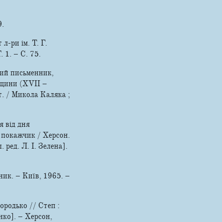
9.
л-ри ім. Т. Г.
. 1. – С. 75.
кий письменник,
нщини (XVII –
т. / Микола Каляка ;
я від дня
й покажчик / Херсон.
. ред. Л. І. Зелена].
ник. – Київ, 1965. –
ородько // Степ :
нко]. – Херсон,