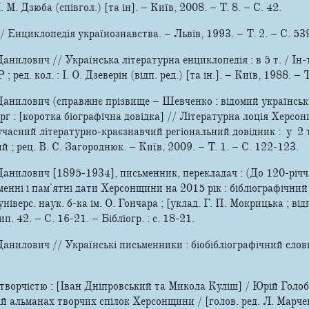
 І. М. Дзюба (співгол.) [та ін]. – Київ, 2008. – Т. 8. – С. 42.
/ Енциклопедія українознавства. – Львів, 1993. – Т. 2. – С. 53
нилович // Українська літературна енциклопедія : в 5 т. / Ін-т 
д. кол. : І. О. Дзеверін (відп. ред.) [та ін.]. – Київ, 1988. – Т
Данилович (справжнє прізвище – Шевченко : відомий українсь
рг : [коротка біографічна довідка] // Літературна лоція Херсо
сучасний літературно-краєзнавчий регіональний довідник : у 2 
й ; рец. В. С. Загороднюк. – Київ, 2009. – Т. 1. – С. 122-123.
анилович [1895-1934], письменник, перекладач : (До 120-річч
енні і пам'ятні дати Херсонщини на 2015 рік : бібліографічни
 універс. наук. б-ка ім. О. Гончара ; [уклад. Г. П. Мокрицька ; відп
п. 42. – С. 16-21. – Бібліогр. : с. 18-21.
анилович // Українські письменники : біобібліографічний слов
творчістю : [Іван Дніпровський та Микола Куліш] / Юрій Голоб
й альманах творчих спілок Херсонщини / [голов. ред. Л. Марче