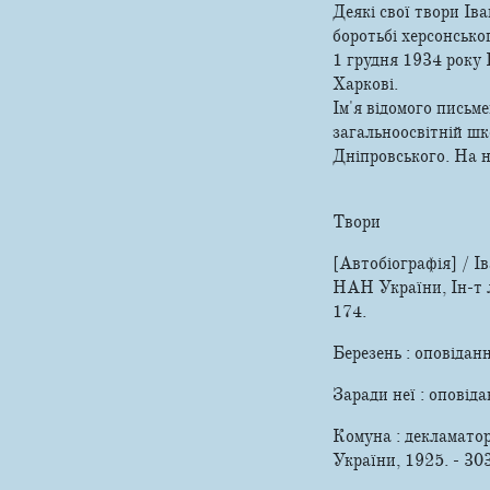
Деякі свої твори Ів
боротьбі херсонсько
1 грудня 1934 року 
Харкові.
Ім'я відомого пись
загальноосвітній шко
Дніпровського. На н
Твори
[Автобіографія] / Ів
НАН України, Ін-т л
174.
Березень : оповіданн
Заради неї : оповід
Комуна : декламатор 
України, 1925. - 303