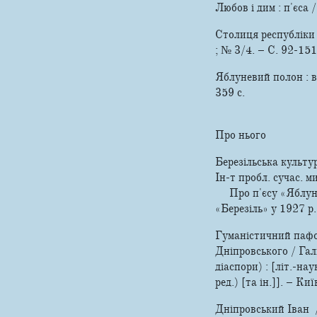
Любов і дим : п'єса
Столиця республіки 
; № 3/4. – С. 92-151
Яблуневий полон : в
359 с.
Про нього
Березільська культур
Ін-т пробл. сучас. м
Про п'єсу «Яблунев
«Березіль» у 1927 р.
Гуманістичний пафос
Дніпровського / Гал
діаспори) : [літ.-нау
ред.) [та ін.]]. – К
Дніпровський Іван /