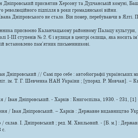
ан Дніпровський присвятив Херсону та Дудчанській комуні, Баш
го революційного підпілля в роки громадянської війни.
Івана Дніпровського не стало. Він помер, перебуваючи в Ялті. 
менника присвоєно Каланчацькому районному Палацу культури,
лі I-III ступенів № 2. Є і вулиця в центрі селища, яка носить ім
ій встановлено пам’ятник письменникові.
ан Дніпровський // Самі про себе : автобіографії українських м
іт. ім. Т. Г. Шевченка НАН України ; [упоряд. Р. Мовчан]. – Ки
я / Іван Дніпровський. - Харків : Книгоспілка, 1930. - 231, [1] 
ання / Іван Дніпровський. – Харків : Державне видавництво Укр
/ склав. І. Дніпровський ; ред. М. Хвильовий. - [Б. м.] : Держ
 с.