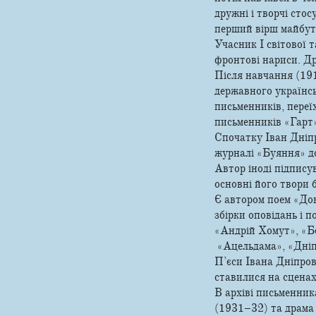
дружні і творчі сто
перший вірш майбут
Учасник І світової 
фронтові нариси. Др
Після навчання (19
державного українсь
письменників, переї
письменників «Гарт»
Спочатку Іван Дніпр
журналі «Буяння» д
Автор іноді підпису
основні його твори 
Є автором поем «Дон
збірки оповідань і 
«Андрій Хомут», «Бе
«Ацельдама», «Дніпр
П’єси Івана Дніпров
ставилися на сценах
В архіві письменни
(1931–32) та драма