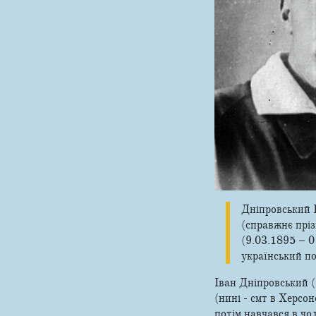
Дніпровський 
(справжнє прі
(9.03.1895 – 0
український по
Іван Дніпровський (
(нині - смт в Херсон
потім навчався в чол