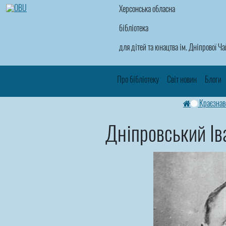
Херсонська обласна
бібліотека
для дітей та юнацтва ім. Дніпрової Ч
Про бібліотеку
Світ новин
Блоги
Краєзнав
Дніпровський І