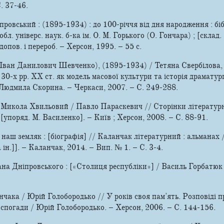
С. 37-46.
ровський : (1895-­1934) : до 100-річчя від дня народження : бі
л. універс. наук. б-ка ім. О. М. Горького (О. Гончара) ; [склад. Н
 допов. і перероб. – Херсон, 1995. – 55 с.
(Іван Данилович Шевченко), (1895-1934) / Тетяна Свербілова
30-х рр. ХХ ст. як модель масової культури та історія драматург
Людмила Скорина. – Черкаси, 2007. – С. 249-288.
і Микола Хвильовий / Павло Параскевич // Сторінки літератур
[упоряд. М. Василенко]. – Київ ; Херсон, 2008. – С. 88-91.
наш земляк : [біографія] // Каланчак літературний : альманах / 
 ін.]]. – Каланчак, 2014. – Вип. № 1. – С. 3-4.
на Дніпровського : [«Столиця республіки»] / Василь Горбатюк 
чака / Юрій Голобородько // У років своя пам’ять. Розповіді п
 спогади / Юрій Голобородько. – Херсон, 2006. – С. 144-156.