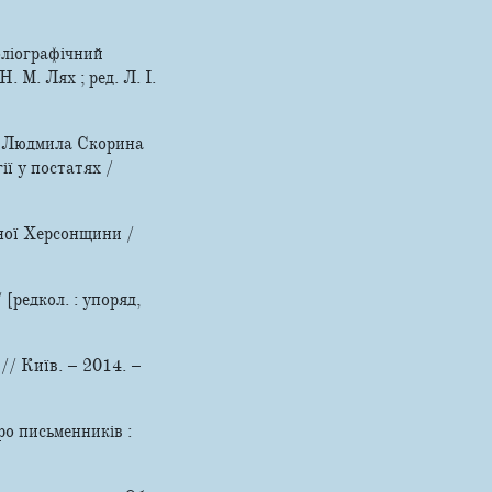
бліографічний
. М. Лях ; ред. Л. І.
, Людмила Скорина
ії у постатях /
ної Херсонщини /
[редкол. : упоряд,
// Київ. – 2014. –
ро письменників :