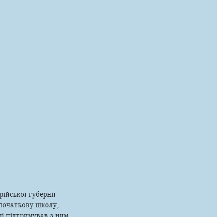
ійської губернії
в початкову школу,
лі підтримував з ним