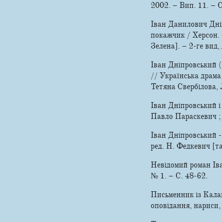
2002. – Вип. 11. – 
Іван Данилович Дніп
покажчик / Херсон. об
Зелена]. – 2-ге вид,
Іван Дніпровський 
// Українська драма 
Тетяна Свербілова, 
Іван Дніпровський 
Павло Параскевич ; 
Іван Дніпровський - 
ред. Н. Федкевич [та
Невідомий роман Іва
№ 1. – С. 48-62.
Письменник із Калан
оповідання, нариси,