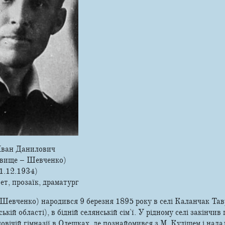
Іван Данилович
звище – Шевченко)
1.12.1934)
ет, прозаїк, драматург
Шевченко) народився 9 березня 1895 року в селі Каланчак Тавр
ській області), в бідній селянській сім'ї. У рідному селі закінчи
овічій гімназії в Олешках, де познайомився з М. Кулішем і нада