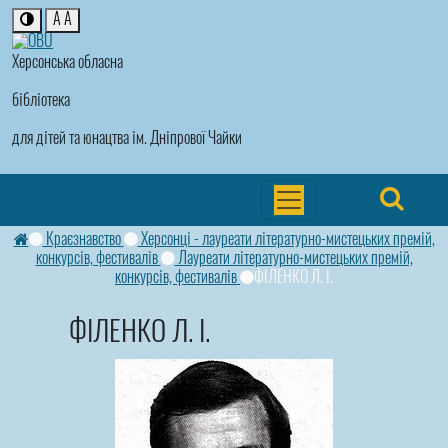
A
A
Херсонська обласна
бібліотека
для дітей та юнацтва ім. Дніпрової Чайки
Краєзнавство
Херсонці - лауреати літературно-мистецьких премій,
конкурсів, фестивалів
Лауреати літературно-мистецьких премій,
конкурсів, фестивалів
ФІЛЕНКО Л. І.
ФІЛЕНКО Л. І.