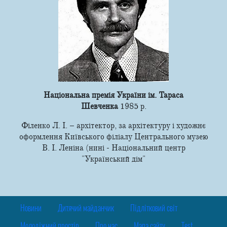
Національна премія України ім. Тараса
Шевченка
1985 р.
Філенко Л. І. – архітектор, за архітектуру і художнє
оформлення Київського філіалу Центрального музею
В. І. Леніна (нині - Національний центр
"Український дім"
Новини
Дитячий майданчик
Підлітковий світ
Молодіжний простір
Про нас
Мапа сайту
Test