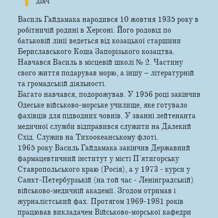
діяч
Василь Гайдамака народився 10 жовтня 1935 року в
робітничій родині в Херсоні. Його родовід по
батьковій лінії ведеться від козацької старшини
Бериславського Коша Запорізького козацтва.
Навчався Василь в місцевій школі № 2. Частину
свого життя подарував морю, а іншу – літературній
та громадській діяльності.
Багато навчався, подорожував. У 1956 році закінчив
Одеське військово-­морське училище, яке готувало
фахівців для підводних човнів. У званні лейтенанта
медичної служби відправився служити на Далекий
Схід. Служив на Тихоокеанському флоті.
1965 року Василь Гайдамака закінчив Державний
фармацевтичний інститут у місті П’ятигорську
Ставропольського краю (Росія), а у 1973 - курси у
Санкт-Петербурзькій (на той час - Ленінградській)
військово-медичній академії. Згодом отримав і
журналістський фах. Протягом 1969-1981 років
працював викладачем Військово-морської кафедри