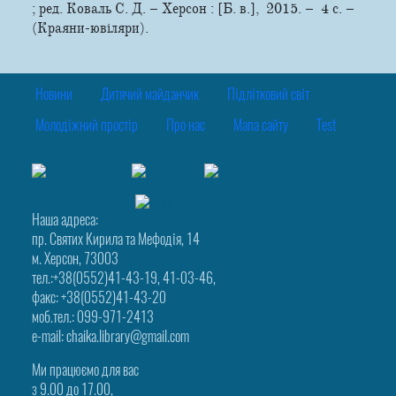
; ред. Коваль С. Д. – Херсон : [Б. в.], 2015. – 4 с. –
(Краяни-ювіляри).
Новини
Дитячий майданчик
Підлітковий світ
Молодіжний простір
Про нас
Мапа сайту
Test
Наша адреса:
пр. Святих Кирила та Мефодія, 14
м. Херсон, 73003
тел.:+38(0552)41-43-19, 41-03-46,
факс: +38(0552)41-43-20
моб.тел.: 099-971-2413
e-mail: chaika.library@gmail.com
Ми працюємо для вас
з 9.00 до 17.00,