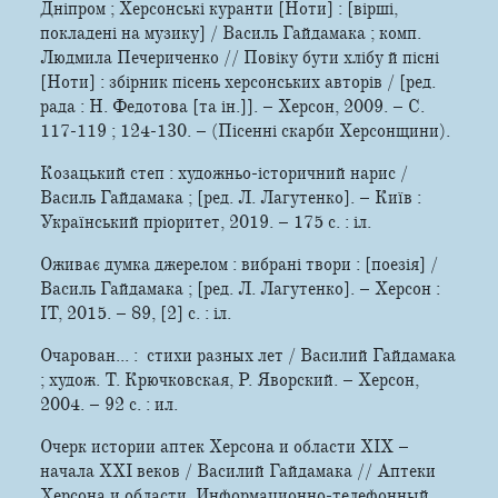
Дніпром ; Херсонські куранти [Ноти] : [вірші,
покладені на музику] / Василь Гайдамака ; комп.
Людмила Печериченко // Повіку бути хлібу й пісні
[Ноти] : збірник пісень херсонських авторів / [ред.
рада : Н. Федотова [та ін.]]. – Херсон, 2009. – С.
117-119 ; 124-130. – (Пісенні скарби Херсонщини).
Козацький степ : художньо-історичний нарис /
Василь Гайдамака ; [ред. Л. Лагутенко]. – Київ :
Український пріоритет, 2019. – 175 с. : іл.
Оживає думка джерелом : вибрані твори : [поезія] /
Василь Гайдамака ; [ред. Л. Лагутенко]. – Херсон :
ІТ, 2015. – 89, [2] с. : іл.
Очарован... : стихи разных лет / Василий Гайдамака
; худож. Т. Крючковская, Р. Яворский. – Херсон,
2004. – 92 с. : ил.
Очерк истории аптек Херсона и области ХІХ –
начала ХХІ веков / Василий Гайдамака // Аптеки
Херсона и области. Информационно-телефонный