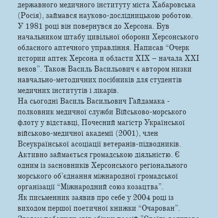
державного медичного інституту міста Хабаровська
(Росія), займався науково-дослідницькою роботою.
У 1981 році він повернувся до Херсона. Був
начальником штабу цивільної оборони Херсонського
обласного аптечного управління. Написав “Очерк
истории аптек Херсона и области ХІХ – начала ХХІ
веков”. Також Василь Васильович є автором низки
навчально-методичних посібників для студентів
медичних інститутів і лікарів.
На сьогодні Василь Васильович Гайдамака -
полковник медичної служби Військово-морського
флоту у відставці, Почесний магістр Української
військово-медичної академії (2001), член
Всеукраїнської асоціації ветеранів-підводників.
Активно займається громадською діяльністю. Є
одним із засновників Херсонського регіонального
морського об’єднання міжнародної громадської
організації “Міжнародний союз козацтва”.
Як письменник заявив про себе у 2004 році із
виходом першої поетичної книжки “Очарован”.