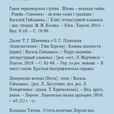
Герои черноморских глубин ; Жизнь – великая тайна
; Рімейк «Сміхенея» - як нове слово і традиція /
Василий Гайдамака // Елінг літературний альманах
/ ред.-упоряд. М. М. Каляка. – Київ ; Херсон, 2015. –
Вип. 9/10. – С. 79-98.
Діалог Т. Г. Шевченка з О. С. Пушкіним
(білінгвістично) ; Гімн Херсону ; Камень опасности :
[вірші] / Василь Гайдамака // Парус надежды :
литературный альманах / [ред.-сост. Л. Марченко]. –
Херсон, 2019. – С. 61-66. – Укр. та рос. мовами. – В
змісті також: Краткая биографическая справка.
Дніпровські мелодії [Ноти] : пісні / Василь
Гайдамака ; [ред. Л. Лагутенко, муз. ред. Л.
Печериченко ; худож. Т. Крючковська]. – Вид. друге,
допов. – Херсон : Херсонська міська друкарня, 2010.
– 42, [1] с. : іл.
Козацька Тягинь ; Стоїть величаво Херсон над