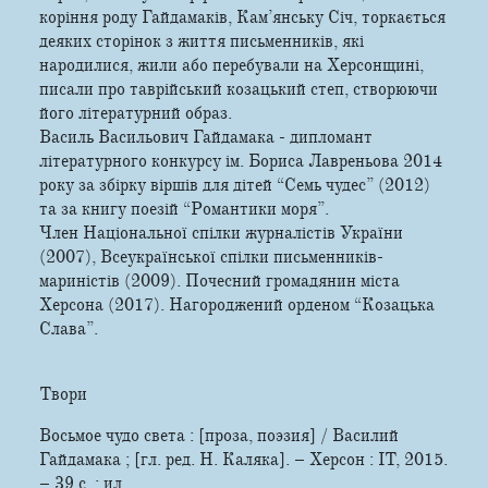
коріння роду Гайдамаків, Кам’янську Січ, торкається
деяких сторінок з життя письменників, які
народилися, жили або перебували на Херсонщині,
писали про таврійський козацький степ, створюючи
його літературний образ.
Василь Васильович Гайдамака - дипломант
літературного конкурсу ім. Бориса Лавреньова 2014
року за збірку віршів для дітей “Семь чудес” (2012)
та за книгу поезій “Романтики моря”.
Член Національної спілки журналістів України
(2007), Всеукраїнської спілки письменників-
мариністів (2009). Почесний громадянин міста
Херсона (2017). Нагороджений орденом “Козацька
Слава”.
Твори
Восьмое чудо света : [проза, поэзия] / Василий
Гайдамака ; [гл. ред. Н. Каляка]. – Херсон : ІТ, 2015.
– 39 с. : ил.