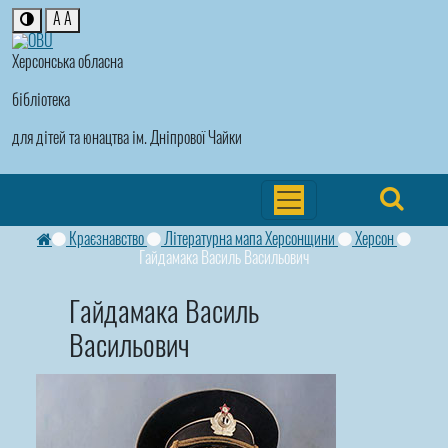
A
A
Херсонська обласна
бібліотека
для дітей та юнацтва ім. Дніпрової Чайки
Краєзнавство
Літературна мапа Херсонщини
Херсон
Гайдамака Василь Васильович
Гайдамака Василь
Васильович