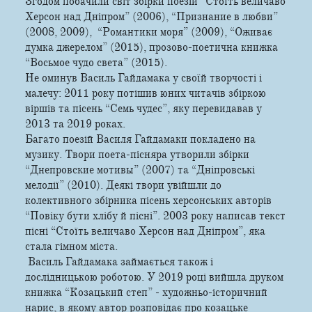
Згодом побачили світ збірки поезій ”Стоїть величаво
Херсон над Дніпром” (2006), “Признание в любви”
(2008, 2009), “Романтики моря” (2009), “Оживає
думка джерелом” (2015), прозово-поетична книжка
“Восьмое чудо света” (2015).
Не оминув Василь Гайдамака у своїй творчості і
малечу: 2011 року потішив юних читачів збіркою
віршів та пісень “Семь чудес”, яку перевидавав у
2013 та 2019 роках.
Багато поезій Василя Гайдамаки покладено на
музику. Твори поета-пісняра утворили збірки
“Днепровские мотивы” (2007) та “Дніпровські
мелодії” (2010). Деякі твори увійшли до
колективного збірника пісень херсонських авторів
“Повіку бути хлібу й пісні”. 2003 року написав текст
пісні “Стоїть величаво Херсон над Дніпром”, яка
стала гімном міста.
Василь Гайдамака займається також і
дослідницькою роботою. У 2019 році вийшла друком
книжка “Козацький степ” - художньо-історичний
нарис, в якому автор розповідає про козацьке