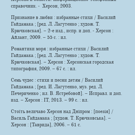
справочник. - Херсон, 2003.
Признание в любви : избранные стихи / Василий
Гайдамака ; [ред. Л. Лагутенко ; худож. Т.
Крючковская]. – 2-е изд., испр. и доп. - Херсон :
Айлант, 2009. – 55 с. : ил.
Романтики моря : избранные стихи / Василий
Гайдамака ; [ред. Л. Лагутенко ; худож. Т.
Крючковская]. – Херсон : Херсонская городская
типография, 2009. – 67 с. : ил.
Семь чудес : стихи и песни детям / Василий
Гайдамака ; [ред. И. Лагутенко, муз. ред. Л.
Печериченко ; ил. В. Ястребовой]. – Исправл. и доп.
изд. – Херсон : IT, 2013. – 99 с. : ил.
Стоїть величаво Херсон над Дніпром : [поезія] /
Василь Гайдамака ; [худож. Т. Крючковська]. –
Херсон : [Таврида], 2006. – 61 с.