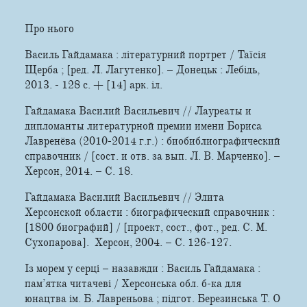
Про нього
Василь Гайдамака : літературний портрет / Таїсія
Щерба ; [ред. Л. Лагутенко]. – Донецьк : Лебідь,
2013. - 128 с. + [14] арк. іл.
Гайдамака Василий Васильевич // Лауреаты и
дипломанты литературной премии имени Бориса
Лавренёва (2010-2014 г.г.) : биобиблиографический
справочник / [сост. и отв. за вып. Л. В. Марченко]. –
Херсон, 2014. – С. 18.
Гайдамака Василий Васильевич // Элита
Херсонской области : биографический справочник :
[1800 биографий] / [проект, сост., фот., ред. С. М.
Сухопарова]. ­ Херсон, 2004. – С. 126-127.
Із морем у серці – назавжди : Василь Гайдамака :
пам’ятка читачеві / Херсонська обл. б-ка для
юнацтва ім. Б. Лавреньова ; підгот. Березинська Т. О