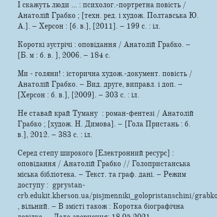
І скажуть люди ... : психолог.-портретна повість /
Анатолій Грабко ; [техн. ред. і худож. Полтавська Ю.
А.]. – Херсон : [б. в.], [2011]. – 199 с. : іл.
Короткі зустрічі : оповідання / Анатолій Грабко. –
[Б. м : б. в. ], 2006. – 184 с.
Ми - голяни! : історична худож.-документ. повість /
Анатолій Грабко. – Вид. друге, виправл. і доп. –
[Херсон : б. в.], [2009]. – 303 с. : іл.
Не ставай край Туману : роман-фентезі / Анатолій
Грабко ; [худож. Н. Димова]. – [Гола Пристань : б.
в.], 2012. – 383 с. : іл.
Серед степу широкого [Електронний ресурс] :
оповідання / Анатолій Грабко // Голопристанська
міська бібліотека. – Текст. та граф. дані. – Режим
доступу : gprystan-
crb.edukit.kherson.ua/pisjmenniki_golopristanschini/grabk
, вільний. – В змісті також : Коротка біографічна
довідка. – Дата звернення: 18.05.2021.