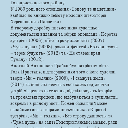
Голопристанського району.
У 1980 році його оповідання «І знову те ж цвітіння»
ввійшло до книжки-дебюту молодих літераторів
Херсонщини «Паростки».
В творчому доробку письменника художньо-
документальні видання та збірки оповідань «Короткі
зустрічі» (2006), «Без строку давності» (2007),
«Чужа душа» (2008), романи-фентезі «Волхви кують
– терем будують» (2012) та «Не ставай край
Туману» (2012).
Анатолій Антонович Грабко був патріотом міста
Гола Пристань, підтвердженням того є його художні
твори «Ми – голяни» (2009), «І скажуть люди»
(2011) та інші, які несуть в собі характер, звички,
устрій місцевого населення, відслідковують історію
та громадські процеси, що відбуваються в суспільстві,
зокрема і в рідному місті. Кожен бажаючий може
ознайомитися з творами письменника «Короткі
зустрічі», «Ми – голяни», «Без строку давності» та
«Чужа душа» на сайті Голопристанської міської ради