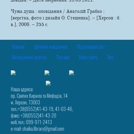
Чужа душа : оповідання / Анатолій Грабко ;
[верстка, фото і дизайн О. Стешенка]. – [Херсон : б.
в.], 2008. – 255 с.
Новини
Дитячий майданчик
Підлітковий світ
Молодіжний простір
Про нас
Мапа сайту
Test
Наша адреса:
пр. Святих Кирила та Мефодія, 14
м. Херсон, 73003
тел.:+38(0552)41-43-19, 41-03-46,
факс: +38(0552)41-43-20
моб.тел.: 099-971-2413
e-mail: chaika.library@gmail.com