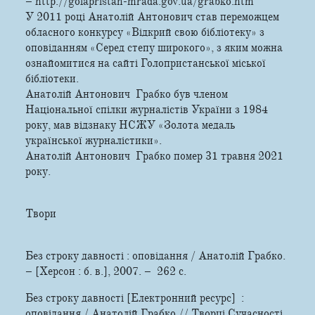
– http://golapristan-mrada.gov.ua/grabko.htm
У 2011 році Анатолій Антонович став переможцем
обласного конкурсу «Відкрий свою бібліотеку» з
оповіданням «Серед степу широкого», з яким можна
ознайомитися на сайті Голопристанської міської
бібліотеки.
Анатолій Антонович Грабко був членом
Національної спілки журналістів України з 1984
року, мав відзнаку НСЖУ «Золота медаль
української журналістики».
Анатолій Антонович Грабко помер 31 травня 2021
року.
Твори
Без строку давності : оповідання / Анатолій Грабко.
– [Херсон : б. в.], 2007. – 262 с.
Без строку давності [Електронний ресурс] :
оповідання / Анатолій Грабко // Творці Сучасності.