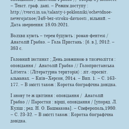
– Текст. граф. дані. – Режим доступу :
http://tvorci.in.ua/talanty-i-poklonniki/ochevidnoe-
neverojatnoe/348-bez-stroku-davnosti , вільний. –
Дата звернення: 18.05.2021.
Волхви кують – терем будують : роман-фентезі /
Анатолій Грабко. – Гола Пристань : [б. в.], 2012. –
383 с.
Головний інстинкт ; День довжиною в тисячоліття :
оповідання / Анатолій Грабко // Голопристанська
Litterra : (Літературна територія) : літ.-просвіт.
альманах. – Київ–Херсон, 2014. – Вип. 1. – С. 163-
177. – В змісті також : Коротка біографічна довідка.
І знову те ж цвітіння : оповідання / Анатолій
Грабко // Паростки : вірші, оповідання / [упоряд. Л.
Куліш ; ред. Н. О. Башмакова]. – Сімферополь,1980.
– С. 23-32. – В змісті також : Коротка біографічна
довідка.