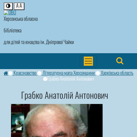
A
A
Херсонська обласна
бібліотека
для дітей та юнацтва ім. Дніпрової Чайки
Краєзнавство
Літературна мапа Херсонщини
Харківська область
Грабко Анатолій Антонович
Грабко Анатолій Антонович