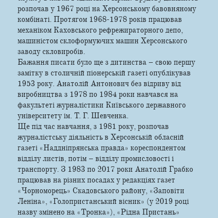
розпочав у 1967 році на Херсонському бавовняному
комбінаті. Протягом 1968-1978 років працював
механіком Каховського рефрежираторного депо,
машиністом склоформуючих машин Херсонського
заводу скловиробів.
Бажання писати було ще з дитинства – свою першу
замітку в столичній піонерській газеті опублікував
1953 року. Анатолій Антонович без відриву від
виробництва з 1978 по 1984 роки навчався на
факультеті журналістики Київського державного
університету ім. Т. Г. Шевченка.
Ще під час навчання, з 1981 року, розпочав
журналістську діяльність в Херсонській обласній
газеті «Наддніпрянська правда» кореспондентом
відділу листів, потім – відділу промисловості і
транспорту. З 1983 по 2017 роки Анатолій Грабко
працював на різних посадах у редакціях газет
«Чорноморець» Скадовського району, «Заповіти
Леніна», «Голопристанський вісник» (у 2019 році
назву змінено на «Тронка»), «Рідна Пристань»