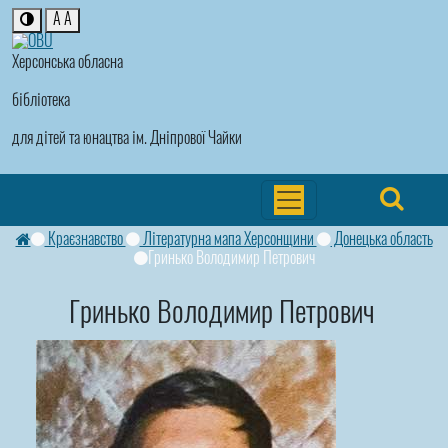
A
A
Херсонська обласна
бібліотека
для дітей та юнацтва ім. Дніпрової Чайки
Краєзнавство
Літературна мапа Херсонщини
Донецька область
Гринько Володимир Петрович
Гринько Володимир Петрович