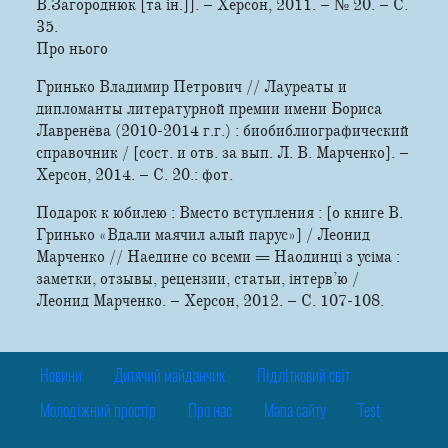
В.Загороднюк [та ін.]]. – Херсон, 2011. – № 20. – С.
35.
Про нього
Гринько Владимир Петрович // Лауреаты и
дипломанты литературной премии имени Бориса
Лавренёва (2010-2014 г.г.) : биобиблиографический
справочник / [сост. и отв. за вып. Л. В. Марченко]. –
Херсон, 2014. – С. 20.: фот.
Подарок к юбилею : Вместо вступления : [о книге В.
Гринько «Вдали маячил алый парус»] / Леонид
Марченко // Наедине со всеми = Наодинці з усіма :
заметки, отзывы, рецензии, статьи, інтерв’ю /
Леонид Марченко. – Херсон, 2012. – С. 107-108.
Новини
Дитячий майданчик
Підлітковий світ
Молодіжний простір
Про нас
Мапа сайту
Test