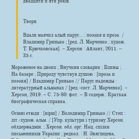
двадцяти п’яти років.
Твори
Вдали маячил алый парус... : поэзия и проза /
Владимир Гринько ; [ред. Л. Марченко ; худож.
Т. Крючковская]. – Херсон : Айлант, 2011. –
35 с.
Мороженое на двоих ; Внучкин словарик ; Блины ;
На базаре ; Природу чувствуя душою : [проза и
поэзия] / Владимир Гринько // Парус надежды :
литературный альманах / [ред.-сост. Л. Марченко]. –
Херсон, 2019. – С. 75-80: фот. – В содерж.: Краткая
биографическая справка.
Осінні етюди : [вірш] / Володимир Гринько // Степ :
літ.-худож. альм. / [Упр. культури і туризму Херсон.
облдержадмін. ; Херсон. обл. орг. Нац. спілки
письменників України ; редкол. : Н. Звягінцева,