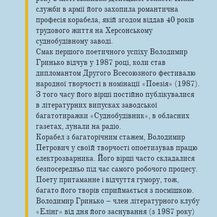
служби в армії його захопила романтична
професія корабела, якій згодом віддав 40 років
трудового життя на Херсонському
суднобудівному заводі.
Смак першого поетичного успіху Володимир
Гринько відчув у 1987 році, коли став
дипломантом Другого Всесоюзного фестивалю
народної творчості в номінації «Поезія» (1987).
З того часу його вірші постійно публікувалися
в літературних випусках заводської
багатотиражки «Суднобудівник», в обласних
газетах, лунали на радіо.
Корабел з багаторічним стажем, Володимир
Петрович у своїй творчості опоетизував працю
електрозварника. Його вірші часто складалися
безпосередньо під час самого робочого процесу.
Поету притаманне і відчуття гумору, тож,
багато його творів сприймається з посмішкою.
Володимир Гринько – член літературного клубу
«Елінг» від дня його заснування (з 1987 року)