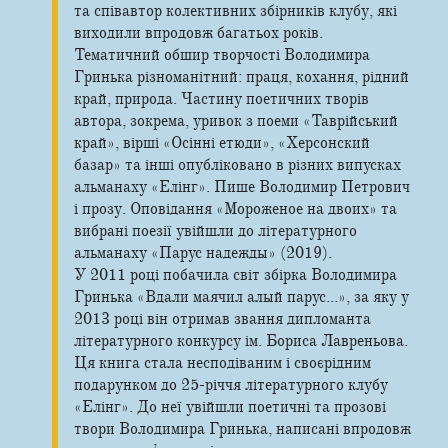
та співавтор колективних збірників клубу, які
виходили впродовж багатьох років.
Тематичний обшир творчості Володимира
Гринька різноманітний: праця, кохання, рідний
край, природа. Частину поетичних творів
автора, зокрема, уривок з поеми «Таврійський
край», вірші «Осінні етюди», «Херсонский
базар» та інші опубліковано в різних випусках
альманаху «Елінг». Пише Володимир Петрович
і прозу. Оповідання «Мороженое на двоих» та
вибрані поезії увійшли до літературного
альманаху «Парус надежды» (2019).
У 2011 році побачила світ збірка Володимира
Гринька «Вдали маячил алый парус...», за яку у
2013 році він отримав звання дипломанта
літературного конкурсу ім. Бориса Лавреньова.
Ця книга стала несподіваним і своєрідним
подарунком до 25-річчя літературного клубу
«Елінг». До неї увійшли поетичні та прозові
твори Володимира Гринька, написані впродовж