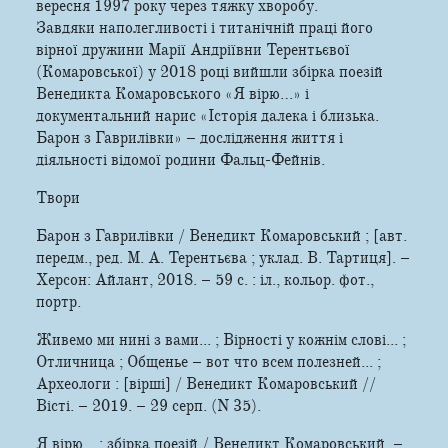
вересня 1997 року через тяжку хворобу.
Завдяки наполегливості і титанічній праці його
вірної дружини Марії Андріївни Терентьєвої
(Комаровської) у 2018 році вийшли збірка поезій
Венедикта Комаровського «Я вірю…» і
документальний нарис «Історія далека і близька.
Барон з Гаврилівки» – дослідження життя і
діяльності відомої родини Фальц-Фейнів.
Твори
Барон з Гаврилівки / Венедикт Комаровський ; [авт.
передм., ред. М. А. Терентьєва ; уклад. В. Тартиця]. –
Херсон: Айлант, 2018. – 59 с. : іл., кольор. фот.,
портр.
Живемо ми нині з вами... ; Вірності у кожнім слові... ;
Отличница ; Общенье – вот что всем полезней... ;
Археологи : [вірші] / Венедикт Комаровський //
Вісті. – 2019. – 29 серп. (N 35).
Я вірю... : збірка поезій / Венедикт Комаровський. –