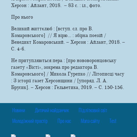
Херсон : Айлант, 2018. – 83 с. : іл., фото.
Про нього
Великий життєлюб : [вступ. сл. про В.
Комаровського] // Я вірю... : збірка поезій /
Венедикт Комаровський. – Херсон : Айлант, 2018. –
С. 4-6.
Не притупляються пера : [про нововоронцовську
газету «Вісті», зокрема про редактора В.
Комаровського] / Микола Гурепко // Літописці часу
: З історії газет Херсонщини / [упоряд. Л. А.
Брусик]. – Херсон : Гельветика, 2019. – С. 150-156.
Новини
Дитячий майданчик
Підлітковий світ
Молодіжний простір
Про нас
Мапа сайту
Test