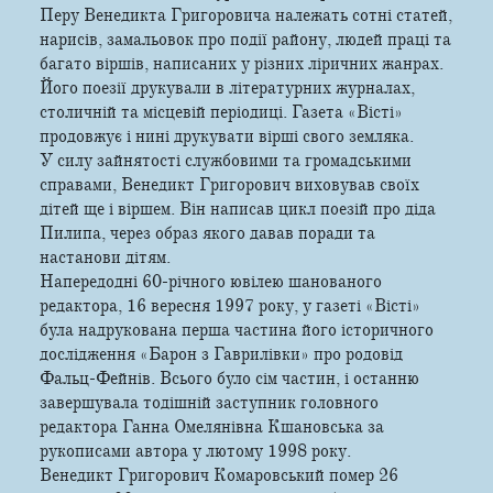
Перу Венедикта Григоровича належать сотні статей,
нарисів, замальовок про події району, людей праці та
багато віршів, написаних у різних ліричних жанрах.
Його поезії друкували в літературних журналах,
столичній та місцевій періодиці. Газета «Вісті»
продовжує і нині друкувати вірші свого земляка.
У силу зайнятості службовими та громадськими
справами, Венедикт Григорович виховував своїх
дітей ще і віршем. Він написав цикл поезій про діда
Пилипа, через образ якого давав поради та
настанови дітям.
Напередодні 60-річного ювілею шанованого
редактора, 16 вересня 1997 року, у газеті «Вісті»
була надрукована перша частина його історичного
дослідження «Барон з Гаврилівки» про родовід
Фальц-Фейнів. Всього було сім частин, і останню
завершувала тодішній заступник головного
редактора Ганна Омелянівна Кшановська за
рукописами автора у лютому 1998 року.
Венедикт Григорович Комаровський помер 26