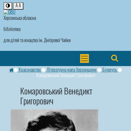
A
A
Херсонська обласна
бібліотека
для дітей та юнацтва ім. Дніпрової Чайки
Краєзнавство
Літературна мапа Херсонщини
Білорусь
Комаровський Венедикт Григорович
Комаровський Венедикт
Григорович