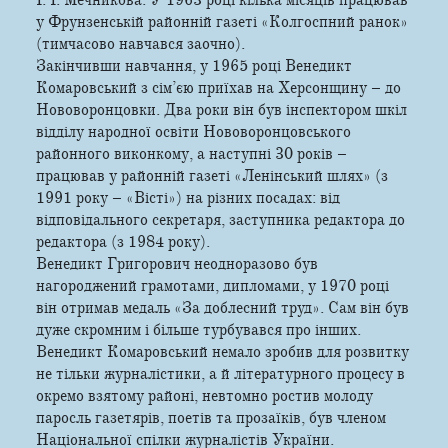
у Фрунзенській районній газеті «Колгоспний ранок»
(тимчасово навчався заочно).
Закінчивши навчання, у 1965 році Венедикт
Комаровський з сім’єю приїхав на Херсонщину – до
Нововоронцовки. Два роки він був інспектором шкіл
відділу народної освіти Нововоронцовського
районного виконкому, а наступні 30 років –
працював у районній газеті «Ленінський шлях» (з
1991 року – «Вісті») на різних посадах: від
відповідального секретаря, заступника редактора до
редактора (з 1984 року).
Венедикт Григорович неодноразово був
нагороджений грамотами, дипломами, у 1970 році
він отримав медаль «За доблесний труд». Сам він був
дуже скромним і більше турбувався про інших.
Венедикт Комаровський немало зробив для розвитку
не тільки журналістики, а й літературного процесу в
окремо взятому районі, невтомно ростив молоду
паросль газетярів, поетів та прозаїків, був членом
Національної спілки журналістів України.