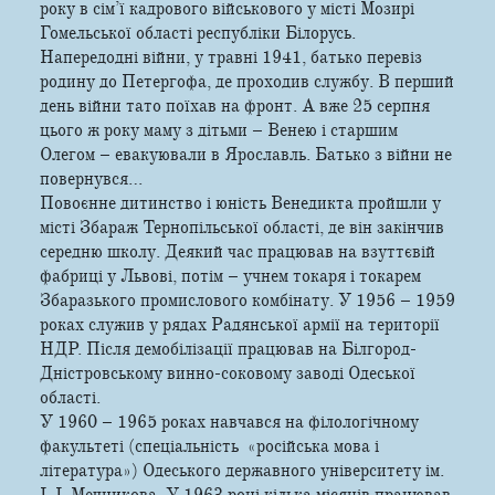
року в сім’ї кадрового військового у місті Мозирі
Гомельської області республіки Білорусь.
Напередодні війни, у травні 1941, батько перевіз
родину до Петергофа, де проходив службу. В перший
день війни тато поїхав на фронт. А вже 25 серпня
цього ж року маму з дітьми – Венею і старшим
Олегом – евакуювали в Ярославль. Батько з війни не
повернувся…
Повоєнне дитинство і юність Венедикта пройшли у
місті Збараж Тернопільської області, де він закінчив
середню школу. Деякий час працював на взуттєвій
фабриці у Львові, потім – учнем токаря і токарем
Збаразького промислового комбінату. У 1956 – 1959
роках служив у рядах Радянської армії на території
НДР. Після демобілізації працював на Білгород-
Дністровському винно-соковому заводі Одеської
області.
У 1960 – 1965 роках навчався на філологічному
факультеті (спеціальність «російська мова і
література») Одеського державного університету ім.
І. І. Мечникова. У 1963 році кілька місяців працював