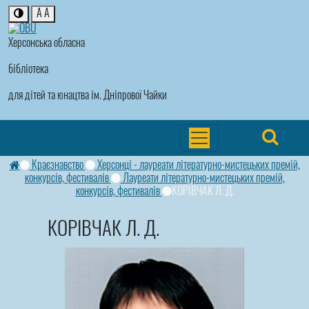
A
A
Херсонська обласна
бібліотека
для дітей та юнацтва ім. Дніпрової Чайки
Краєзнавство
Херсонці - лауреати літературно-мистецьких премій,
конкурсів, фестивалів
Лауреати літературно-мистецьких премій,
конкурсів, фестивалів
КОРІВЧАК Л. Д.
КОРІВЧАК Л. Д.