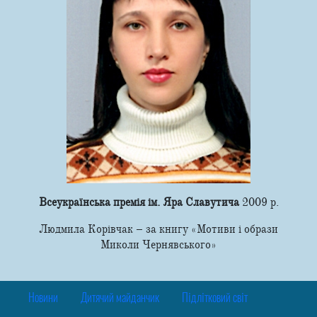
Всеукраїнська премія ім. Яра Славутича
2009 р.
Людмила Корівчак – за книгу «Мотиви і образи
Миколи Чернявського»
Новини
Дитячий майданчик
Підлітковий світ