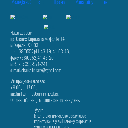
Молодіжний простір
Про нас
Мапа сайту
Test
Наша адреса:
пр. Святих Кирила та Мефодія, 14
м. Херсон, 73003
тел.:+38(0552)41-43-19, 41-03-46,
факс: +38(0552)41-43-20
моб.тел.: 099-971-2413
e-mail: chaika.library@gmail.com
Ми працюємо для вас
з 9.00 до 17.00,
вихідні дні - субота та неділя.
Остання п'ятниця місяця - санітарний день.
Увага!
Бібліотека тимчасово обслуговує
користувачів у змішаному форматі в
умовах воєнного стану