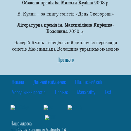
Обласна премія ім. Миколи Куліша
2008 р.
В. Кулик – за книгу сонетів «День Сковороди»
Літературна премія ім. Максиміліана Кирієнка-
Волошина
2020 р.
Валерій Кулик - спеціальний диплом за переклади
сонетів Максиміліана Волошина українською мовою
Про нього
Новини
Дитячий майданчик
Підлітковий світ
Молодіжний простір
Про нас
Мапа сайту
Test
Наша адреса:
пр. Святих Кирила та Мефодія, 14