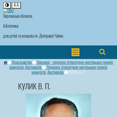
A
A
Херсонська обласна
бібліотека
для дітей та юнацтва ім. Дніпрової Чайки
Краєзнавство
Херсонці - лауреати літературно-мистецьких премій,
конкурсів, фестивалів
Лауреати літературно-мистецьких премій,
конкурсів, фестивалів
КУЛИК В. П.
КУЛИК В. П.