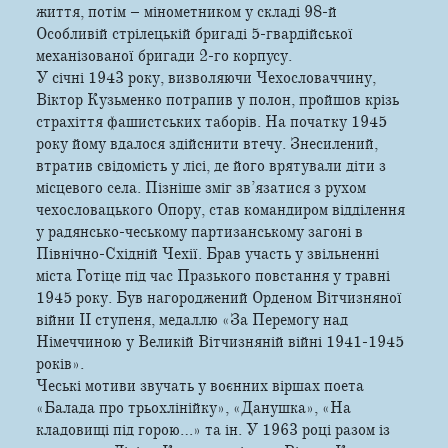
життя, потім – мінометником у складі 98-й
Особливій стрілецькій бригаді 5-гвардійської
механізованої бригади 2-го корпусу.
У січні 1943 року, визволяючи Чехословаччину,
Віктор Кузьменко потрапив у полон, пройшов крізь
страхіття фашистських таборів. На початку 1945
року йому вдалося здійснити втечу. Знесилений,
втратив свідомість у лісі, де його врятували діти з
місцевого села. Пізніше зміг зв’язатися з рухом
чехословацького Опору, став командиром відділення
у радянсько-чеському партизанському загоні в
Північно-Східній Чехії. Брав участь у звільненні
міста Готіце під час Празького повстання у травні
1945 року. Був нагороджений Орденом Вітчизняної
війни ІІ ступеня, медаллю «За Перемогу над
Німеччиною у Великій Вітчизняній війні 1941-1945
років».
Чеські мотиви звучать у воєнних віршах поета
«Балада про трьохлінійку», «Данушка», «На
кладовищі під горою…» та ін. У 1963 році разом із