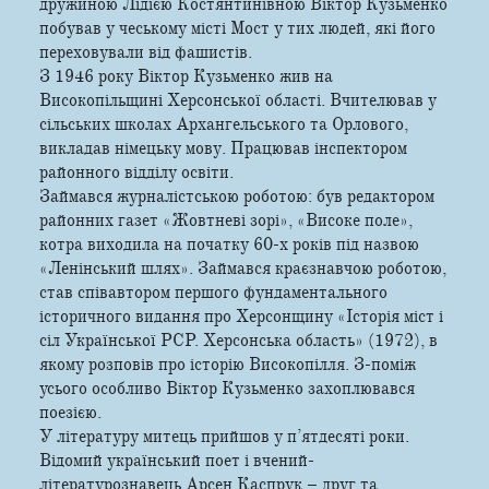
дружиною Лідією Костянтинівною Віктор Кузьменко
побував у чеському місті Мост у тих людей, які його
переховували від фашистів.
З 1946 року Віктор Кузьменко жив на
Високопільщині Херсонської області. Вчителював у
сільських школах Архангельського та Орлового,
викладав німецьку мову. Працював інспектором
районного відділу освіти.
Займався журналістською роботою: був редактором
районних газет «Жовтневі зорі», «Високе поле»,
котра виходила на початку 60-х років під назвою
«Ленінський шлях». Займався краєзнавчою роботою,
став співавтором першого фундаментального
історичного видання про Херсонщину «Історія міст і
сіл Української РСР. Херсонська область» (1972), в
якому розповів про історію Високопілля. З-поміж
усього особливо Віктор Кузьменко захоплювався
поезією.
У літературу митець прийшов у п’ятдесяті роки.
Відомий український поет і вчений-
літературознавець Арсен Каспрук – друг та