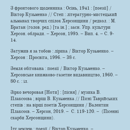
З фронтового щоденника : Осінь, 1941 : [поезії] /
Віктор Кузьменко // Степ : літературно-мистецький
альманах творчих спілок Херсонщини / редкол. : М.
Братан (голов. ред.) [та ін.] ; засн. Упр. культури
Херсон. облради. – Херсон, 1995. – Вип. 4. – С. 9-
14.
Затужив я за тобою : лірика / Віктор Кузьменко. –
Херсон : Просвіта, 1996. – 38 c.
Земля обітована : поезії / Віктор Кузьменко. –
Херсонське книжково-газетне видавництво, 1960. –
80 с. : іл.
Зірко вечоровая [Ноти] : [пісня] / музика В.
Плаксєєва ; віріш В. Кузьменка // Пісні Таврійських
степів : на вірші поетів Херсонщини / Валентин
Плаксєєв. – Херсон, 2019. – С. 119-120. – (Пісенні
скарби Херсонщини).
Іду землею : поезії / Віктор Кузьменко. –