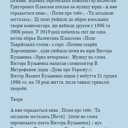
піснями. Відомий херсонський композитор Валентин
Григорович Плаксєєв поклав на музику вірші «А вже
скрадається зима», «Пісня про тебе», «Ти загадкою
зосталась». Ці пісні увійшли до збірок вокальних
творів композитора, що вийшли друком у 1996 та
2006 роках. У 2019 році побачила світ ще одна
нотна збірка Валентина Плаксєєва «Пісні
Таврійських степів» з серії «Пісенні скарби
Херсонщини», куди увійшла пісня на вірш Віктора
Кузьменка «Зірко вечоровая». Музику на слова
Віктора Кузьменка написав і композитор В.
Митрофанов (вірш «Дума про Україну»).
Віктор Якович Кузьменко пішов у небуття 31 грудня
1996-го, на 78 році життя, після тяжкої тривалої
хвороби.
Твори
А вже скрадається зима ; Пісня про тебе ; Ти
загадкою зосталась [Ноти] : [пісні на слова
херсонського поета Віктора Кузьменка] / муз.