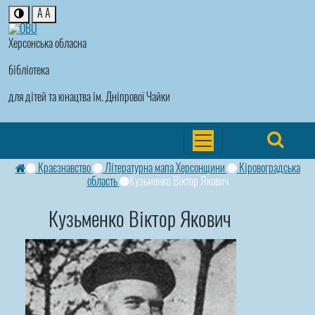
A
A
Херсонська обласна
бібліотека
для дітей та юнацтва ім. Дніпрової Чайки
Краєзнавство
Літературна мапа Херсонщини
Кіровоградська
область
Кузьменко Віктор Якович
Кузьменко Віктор Якович