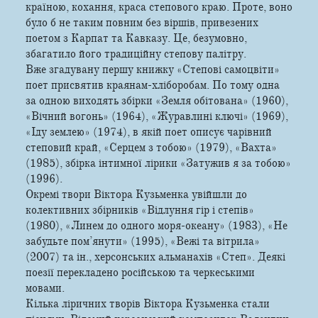
країною, кохання, краса степового краю. Проте, воно
було б не таким повним без віршів, привезених
поетом з Карпат та Кавказу. Це, безумовно,
збагатило його традиційну степову палітру.
Вже згадувану першу книжку «Степові самоцвіти»
поет присвятив краянам-хліборобам. По тому одна
за одною виходять збірки «Земля обітована» (1960),
«Вічний вогонь» (1964), «Журавлині ключі» (1969),
«Іду землею» (1974), в якій поет описує чарівний
степовий край, «Серцем з тобою» (1979), «Вахта»
(1985), збірка інтимної лірики «Затужив я за тобою»
(1996).
Окремі твори Віктора Кузьменка увійшли до
колективних збірників «Відлуння гір і степів»
(1980), «Линем до одного моря-океану» (1983), «Не
забудьте пом’янути» (1995), «Вежі та вітрила»
(2007) та ін., херсонських альманахів «Степ». Деякі
поезії перекладено російською та черкеськими
мовами.
Кілька ліричних творів Віктора Кузьменка стали