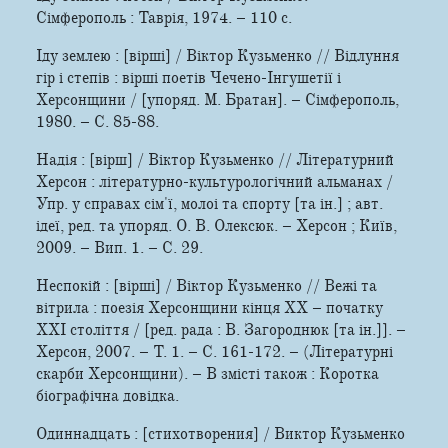
Сімферополь : Таврія, 1974. – 110 c.
Іду землею : [вірші] / Віктор Кузьменко // Відлуння
гір і степів : вірші поетів Чечено-Інгушетії і
Херсонщини / [упоряд. М. Братан]. – Сімферополь,
1980. – С. 85-88.
Надія : [вірш] / Віктор Кузьменко // Літературний
Херсон : літературно-культурологічний альманах /
Упр. у справах сім'ї, молоі та спорту [та ін.] ; авт.
ідеї, ред. та упоряд. О. В. Олексюк. – Херсон ; Київ,
2009. – Вип. 1. – С. 29.
Неспокій : [вірші] / Віктор Кузьменко // Вежі та
вітрила : поезія Херсонщини кінця XX – початку
XXI століття / [ред. рада : В. Загороднюк [та ін.]]. –
Херсон, 2007. – Т. 1. – С. 161-172. – (Літературні
скарби Херсонщини). – В змісті також : Коротка
біографічна довідка.
Одиннадцать : [стихотворения] / Виктор Кузьменко