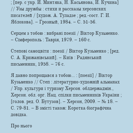
; [пер. с укр. И. Минтяка, Н. Касьянова, И. Кучина]
// Узы дружбы : стихи и рассказы херсонских
писателей / [худож. А. Туладзе ; ред.-сост. Г. И.
Яблокова]. – Грозный, 1984. – С. 51-56.
Серцем з тобою : вибрані поезії / Віктор Кузьменко.
– Сімферополь : Таврія, 1979. – 160 с.
Степові самоцвіти : поезії / Віктор Кузьменко ; [ред.
С. А. Крижанівський]. – Київ : Радянський
письменник, 1958. – 76 с.
Я давно попрощався з тобою... : [поезії] / Віктор
Кузьменко // Степ : літературно-художній альманах
/ Упр. культури і туризму Херсон. облдержадмін.,
Херсон. обл. орг. Нац. спілки письменників України ;
[голов. ред. О. Бутузов]. – Херсон, 2009. – № 18. –
С. 79-81. – В змісті також: Коротка біографічна
довідка.
Про нього