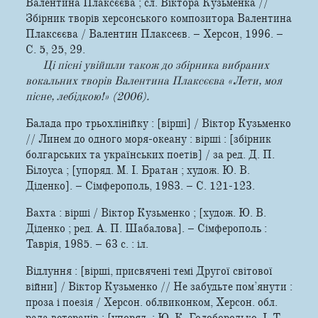
Валентина Плаксєєва ; сл. Віктора Кузьменка //
Збірник творів херсонського композитора Валентина
Плаксєєва / Валентин Плаксеєв. – Херсон, 1996. –
С. 5, 25, 29.
Ці пісні увійшли також до збірника вибраних
вокальних творів Валентина Плаксєєва «Лети, моя
пісне, лебідкою!» (2006).
Балада про трьохлінійку : [вірші] / Віктор Кузьменко
// Линем до одного моря-океану : вірші : [збірник
болгарських та українських поетів] / за ред. Д. П.
Білоуса ; [упоряд. М. І. Братан ; худож. Ю. В.
Діденко]. – Сімферополь, 1983. – С. 121-123.
Вахта : вірші / Віктор Кузьменко ; [худож. Ю. В.
Діденко ; ред. А. П. Шабалова]. – Сімферополь :
Таврія, 1985. – 63 с. : іл.
Відлуння : [вірші, присвячені темі Другої світової
війни] / Віктор Кузьменко // Не забудьте пом’янути :
проза і поезія / Херсон. облвиконком, Херсон. обл.
рада ветеранів ; [упоряд. : Ю. К. Голобородько, І. Т.