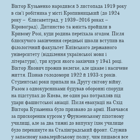
Віктор Кузьменко народився 5 листопада 1919 року
в сім'ї робітника у місті Кропивницький (до 1924
року – Єлисаветград, у 1939–2016 роках –
Кіровоград). Дитинство та юність пройшли в
Кривому Розі, куди родина переїхала згодом. Після
блискучого закінчення середньої школи вступив на
філологічний факультет Київського державного
університету (відділення української мови і
літератури), три курси якого закінчив у 1941 році.
Віктор Якович прожив нелегке, але цікаве і насичене
життя. Пізнав голодомори 1922 й 1933-х років.
Студентські роки припали на Другу світову війну.
Разом з однокурсниками будував оборонні споруди
на підступах до Києва, не один раз потрапляв під
удари фашистської авіації. Після евакуації на Схід
Віктора Кузьменка було призвано до армії. Навчався
за прискореним курсом у Фрунзенському піхотному
училищі, але за два тижні до випуску їхнє училище
було перекинуте на Сталінградський фронт. Служив
у запасному кавалерійському полку, чим пишався все