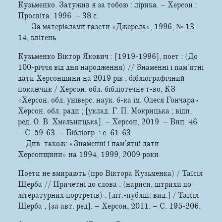
Кузьменко. Затужив я за тобою : лірика. – Херсон :
Просвіта. 1996. – 38 с.
За матеріалами газети «Джерела», 1996, № 13-
14, квітень.
Кузьменко Віктор Якович : [1919-1996], поет : (До
100-річчя від дня народження) // Знаменні і пам'ятні
дати Херсонщини на 2019 рік : бібліографічний
покажчик / Херсон. обл. бібліотечне т-во, КЗ
«Херсон. обл. універс. наук. б-ка ім. Олеся Гончара»
Херсон. обл. ради ; [уклад. Г. П. Мокрицька ; відп.
ред. О. В. Хмельницька]. – Херсон, 2019. – Вип. 46.
– С. 59-63. – Бібліогр. : с. 61-63.
Див. також: «Знаменні і пам’ятні дати
Херсонщини» на 1994, 1999, 2009 роки.
Поети не вмирають (про Віктора Кузьменка) / Таїсія
Щерба // Причетні до слова : (нариси, штрихи до
літературних портретів) : [літ.-публіц. вид.] / Таїсія
Щерба ; [за авт. ред]. – Херсон, 2011. – С. 195-206.