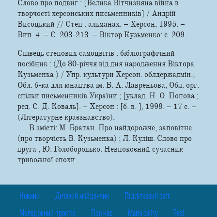
Слово про подвиг : [Велика Вітчизняна війна в
творчості херсонських письменників] / Андрій
Висоцький // Степ : альманах. – Херсон, 1995. –
Вип. 4. – С. 203-213. – Віктор Кузьменко: с. 209.
Співець степових самоцвітів : бібліографічний
посібник : (До 80-річчя від дня народження Віктора
Кузьменка ) / Упр. культури Херсон. облдержадмін.,
Обл. б-ка для юнацтва ім. Б. А. Лавреньова, Обл. орг.
спілки письменників України ; [уклад. Н. О. Попова ;
ред. С. Д. Коваль]. – Херсон : [б. в. ], 1999. – 17 с. –
(Літературне краєзнавство).
В змісті: М. Братан. Про найдорожче, заповітне
(про творчість В. Кузьменка) ; Л. Куліш. Слово про
друга ; Ю. Голобородько. Невпокоєний сучасник
тривожної епохи.
Новини
Дитячий майданчик
Підлітковий світ
Молодіжний простір
Про нас
Мапа сайту
Test