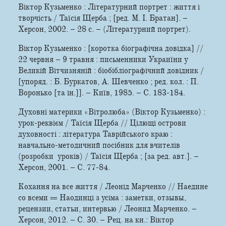
Віктор Кузьменко : Літературний портрет : життя і
творчість / Таїсія Щерба ; [ред. М. І. Братан]. –
Херсон, 2002. – 28 с. – (Літературний портрет).
Віктор Кузьменко : [коротка біографічна довідка] //
22 червня – 9 травня : письменники Украиїни у
Великій Вітчизняній : біобібліографічний довідник /
[упоряд. : Б. Буркатов, А. Шевченко ; ред. кол. : П.
Воронько [та ін.]]. – Київ, 1985. – С. 183-184.
Духовні материки «Вітролюба» (Віктор Кузьменко) :
урок-реквієм / Таїсія Щерба // Цілющі острови
духовностi : лiтература Таврiйського краю :
навчально-методичний посiбник для вчителiв
(розробки урокiв) / Таїсія Щерба ; [за ред. авт.]. –
Херсон, 2001. – С. 77-84.
Кохання на все життя / Леонід Марченко // Наедине
со всеми = Наодинці з усіма : заметки, отзывы,
рецензии, статьи, интервью / Леонид Марченко. –
Херсон, 2012. – С. 30. – Рец. на кн.: Віктор