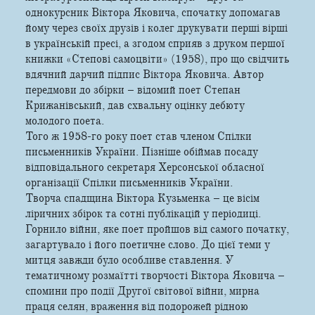
однокурсник Віктора Яковича, спочатку допомагав
йому через своїх друзів і колег друкувати перші вірші
в українській пресі, а згодом сприяв з друком першої
книжки «Степові самоцвіти» (1958), про що свідчить
вдячний дарчий підпис Віктора Яковича. Автор
передмови до збірки – відомий поет Степан
Крижанівський, дав схвальну оцінку дебюту
молодого поета.
Того ж 1958-го року поет став членом Спілки
письменників України. Пізніше обіймав посаду
відповідального секретаря Херсонської обласної
організації Спілки письменників України.
Творча спадщина Віктора Кузьменка – це вісім
ліричних збірок та сотні публікацій у періодиці.
Горнило війни, яке поет пройшов від самого початку,
загартувало і його поетичне слово. До цієї теми у
митця завжди було особливе ставлення. У
тематичному розмаїтті творчості Віктора Яковича –
спомини про події Другої світової війни, мирна
праця селян, враження від подорожей рідною