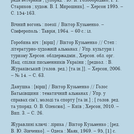
Стариков ; худож. В. І. Мирошник]. – Херсон 1995. –
С. 154-163.
Вічний вогонь : поезії / Віктор Кузьменко. –
Сімферополь : Таврія, 1964. – 60 с.: іл.
Горобина ніч : [вірш] / Віктор Кузьменко // Степ :
літературно-художній альманах / Упр. культури і
туризму Херсон. облдержадмін., Херсон. обл. орг.
Нац. спілки письменників України ; [редкол. : В.
Жураківський (голов. ред.) [та ін.]]. – Херсон, 2006.
– № 14. – С. 63.
Данушка : [вірш] / Віктор Кузьменко // Голос
Батьківщини : тематичний альманах / Упр. у
справах сім'ї, молоді та спорту [та ін.] ; [ голов. ред.
та упоряд. О. В. Олексюк]. – Київ ; Херсон, 2010. –
Вип. 3. – С. 26.
Журавлині ключі : лірика / Віктор Кузьменко ; [ред.
В. Ю. Зінченко]. – Одеса : Маяк, 1969. – 95, [1] с.