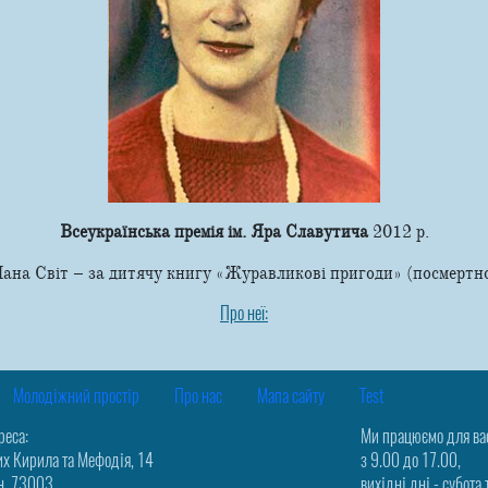
Всеукраїнська премія ім. Яра Славутича
2012 р.
ана Світ – за дитячу книгу «Журавликові пригоди» (посмертн
Про неї:
Молодіжний простір
Про нас
Мапа сайту
Test
реса:
Ми працюємо для ва
их Кирила та Мефодія, 14
з 9.00 до 17.00,
н, 73003
вихідні дні - субота 