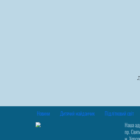
Л
Новини
Дитячий майданчик
Підлітковий світ
Наша ад
пр. Свят
м. Херсо