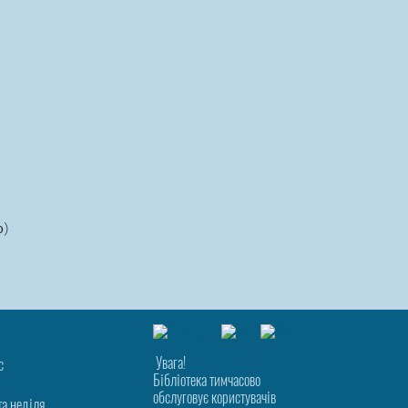
о)
Увага!
с
Бібліотека тимчасово
обслуговує користувачів
та неділя.