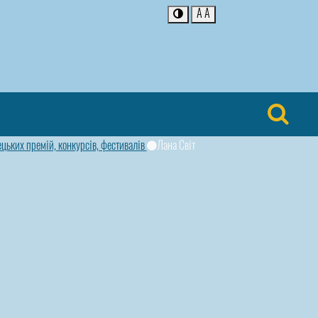
A
A
цьких премій, конкурсів, фестивалів
Лана Світ