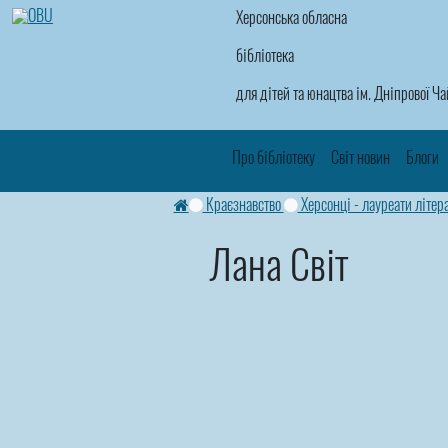
Херсонська обласна
бібліотека
для дітей та юнацтва ім. Дніпрової Ч
Про бібліотеку
Світ новин
Блоги
Краєзнавство
Херсонці - лауреати літер
Лана Світ