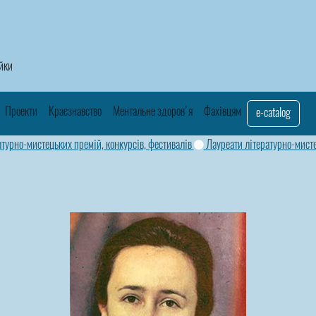
айки
Проекти
Краєзнавство
Ментальне здоров'я
Фахівцям
e-catalog
атурно-мистецьких премій, конкурсів, фестивалів
Лауреати літературно-мисте