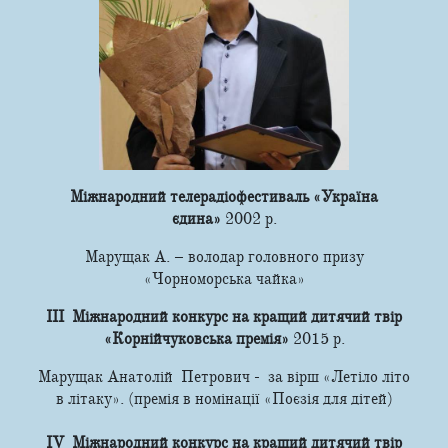
Міжнародний телерадіофестиваль «Україна
єдина»
2002 р.
Марущак А. – володар головного призу
«Чорноморська чайка»
ІІІ Міжнародний конкурс на кращий дитячий твір
«Корнійчуковська премія»
2015 р.
Марущак Анатолій Петрович - за вірш «Летіло літо
в літаку». (премія в номінації «Поєзія для дітей)
ІV Міжнародний конкурс на кращий дитячий твір