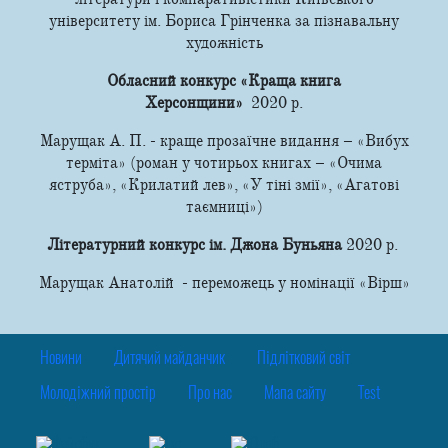
університету ім. Бориса Грінченка за пізнавальну
художність
Обласний конкурс «Краща книга
Херсонщини»
2020 р.
Марущак А. П. - краще прозаїчне видання – «Вибух
терміта» (роман у чотирьох книгах – «Очима
яструба», «Крилатий лев», «У тіні змії», «Агатові
таємниці»)
Літературний конкурс ім. Джона Буньяна
2020 р.
Марущак Анатолій - переможець у номінації «Вірш»
Новини
Дитячий майданчик
Підлітковий світ
Молодіжний простір
Про нас
Мапа сайту
Test