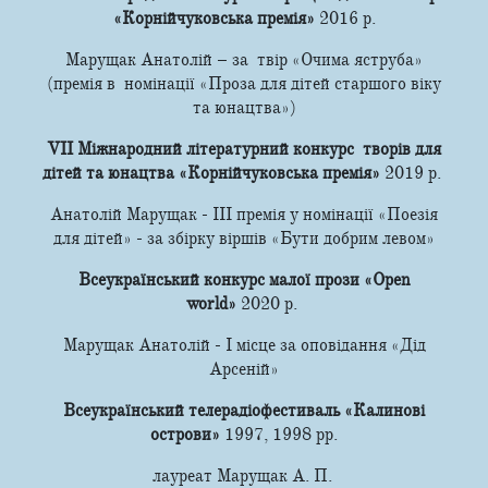
«Корнійчуковська премія»
2016 р.
Марущак Анатолій – за твір «Очима яструба»
(премія в номінації «Проза для дітей старшого віку
та юнацтва»)
VII Міжнародний літературний конкурс творів для
дітей та юнацтва «Корнійчуковська премія»
2019 р.
Анатолій Марущак - ІІІ премія у номінації «Поезія
для дітей» - за збірку віршів «Бути добрим левом»
Всеукраїнський конкурс малої прози «Open
world»
2020 р.
Марущак Анатолій - І місце за оповідання «Дід
Арсеній»
Всеукраїнський телерадіофестиваль «Калинові
острови»
1997, 1998 рр.
лауреат Марущак А. П.