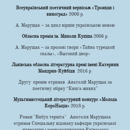
Всеукраїнський поетичний вернісаж «Троянди і
виноград»
2008 р.
А. Марущак – за цикл віршів українською мовою
Обласна премія ім. Миколи Куліша
2006 р.
А. Марущак – за прозові твори «Тайна турецкой
скалы», «Высокий двор»
Львівська обласна літературна премі імені Катерини
Мандрик-Куйбіди
2016 р.
Другу премію отримав Анатолій Марущак за
поетичну збірку “Книга живих”
Мультимистецький літературний конкурс «Молода
КороНація»
2018 р.
Роман "Вибух терміта" Анатолія Марущака
отримав Спеціальну відзнаку кафедри української
літератури і компаративістики Київського