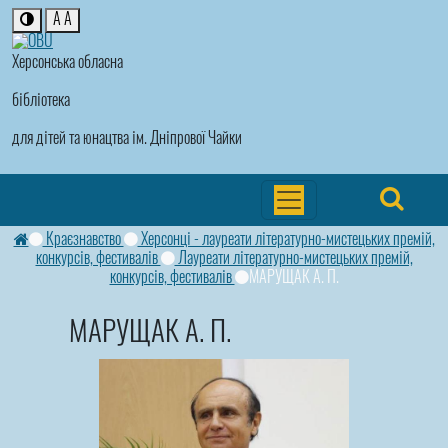
A
A
Херсонська обласна
бібліотека
для дітей та юнацтва ім. Дніпрової Чайки
Краєзнавство
Херсонці - лауреати літературно-мистецьких премій,
конкурсів, фестивалів
Лауреати літературно-мистецьких премій,
конкурсів, фестивалів
МАРУЩАК А. П.
МАРУЩАК А. П.