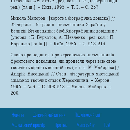
Шевченка АН УРСР ; ред. кол. : І. О. Дзеверін (відп.
ред.) [та ін.]. – Київ, 1995. – Т. 3. – С. 257.
Микола Майоров : [коротка біографічна довідка] //
22 червня – 9 травня : письменники України у
Великій Вітчизняній : біобібліографічний довідник /
[упоряд. : Б. Буркатов, А. Шевченко ; ред. кол. : П.
Воронько [та ін.]]. – Київ, 1985. – С. 213-214.
Слово про подвиг : [про херсонських письменників
фронтового покоління, які пронесли через всю свою
творчість вірність воєнній темі, в т. ч. М. Майорова] /
Андрій Висоцький // Степ : літературно-мистецький
альманах творчих спілок Херсонщини. – Херсон,
1995. – № 4. – С. 203-213. – Микола Майоров : с.
206.
Новини
Дитячий майданчик
Підлітковий світ
Молодіжний простір
Про нас
Мапа сайту
Test