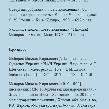
Литвинов. – Одесса : Маяк, 1989. – 246 с. : ил.
Суворі випробування : повість-­щоденник ; За
велінням серця : повість / Микола Майоров ; худож.
О. М. Столін. – Київ : Дніпро, 1990. – 622 с. : іл.
Уходили в поход : повесть-­дневник / Николай
Майоров. – Одесса : Маяк, І979. – 215 с. : іл.
Про нього
Майоров Микола Кирилович // Енциклопедія
Сучасної України / НАН України, Наук. т-во ім. Т.
Шевченка ; голов. редкол. 18 т. : І. М. Дзюба
(співгол.) [та ін]. – Київ, 2017. – Т. 18. – С. 526.
Майоров Микола Кирилович [1919-1993],
письменник : (До 100-річчя від дня народження) //
Знаменні і пам'ятні дати Херсонщини на 2019 рік :
бібліографічний покажчик / Херсон. обл. бібл. т-во,
КЗ "Херсон. обл. універс. наук. б-ка ім. О. Гончара"