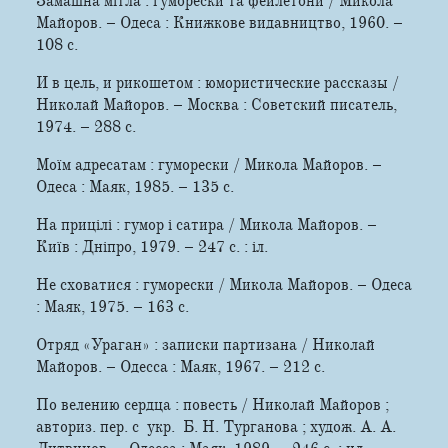
Замашна мітла : гуморески та фейлетони / Микола
Майоров. – Одеса : Книжкове видавництво, 1960. –
108 c.
И в цель, и рикошетом : юмористические рассказы /
Николай Майоров. – Москва : Советский писатель,
1974. – 288 c.
Моїм адресатам : гуморески / Микола Майоров. –
Одеса : Маяк, 1985. – 135 c.
На прицілі : гумор і сатира / Микола Майоров. –
Київ : Дніпро, 1979. – 247 с. : іл.
Не сховатися : гуморески / Микола Майоров. – Одеса
: Маяк, 1975. – 163 c.
Отряд «Ураган» : записки партизана / Николай
Майоров. – Одесса : Маяк, 1967. – 212 c.
По велению сердца : повесть / Николай Майоров ;
авториз. пер. с укр. Б. Н. Турганова ; худож. А. А.