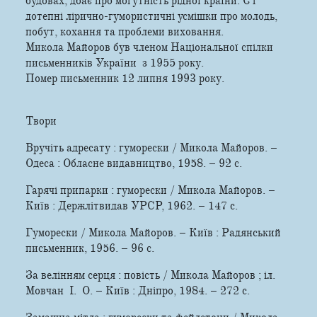
будовах, дбає про могутність рідної країни. Є і
дотепні лірично-гумористичні усмішки про молодь,
побут, кохання та проблеми виховання.
Микола Майоров був членом Національної спілки
письменників України з 1955 року.
Помер письменник 12 липня 1993 року.
Твори
Вручіть адресату : гуморески / Микола Майоров. –
Одеса : Обласне видавництво, 1958. – 92 c.
Гарячі припарки : гуморески / Микола Майоров. –
Київ : Держлітвидав УРСР, 1962. – 147 c.
Гуморески / Микола Майоров. – Київ : Радянський
письменник, 1956. – 96 c.
За велінням серця : повість / Микола Майоров ; іл.
Мовчан I. О. – Київ : Дніпро, 1984. – 272 c.