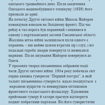
одеського трамвайного депо. Після закінчення
Одеського машинобудівного технікуму (1939) його
призвали до армії.
На початку Другої світової війни Микола Майоров
командував взводом на Західному фронті. Під час
рейду в тил ворога був поранений і опинився в
одному з партизанських загонів Смоленської області.
Жахлива мітка війни залишилася після одного з
поранень – він майже цілком втратив зір і слух, і всі
подальші спроби лікарів повернути їх виявилися
марними. Після лікування Майоров повернувся до
Одеси.
У прозових творах письменника зображені події
часів Другої світової війни. 1954 року побачила світ
перша книжка гуморесок “Перший постріл”, в якій
талант письменника­-гумориста вдало поєднується з
народною мудрістю та невмирущим оптимізмом
фронтового солдатського фольклору. Художніми
прийомами гумору й сатири прагнув відтворити
подвиг побратимів-партизан. Всі його гумористичні