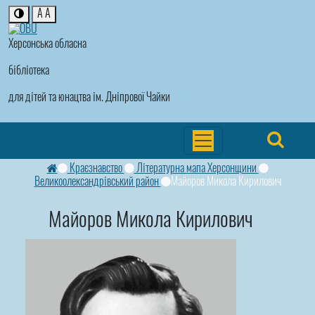
A
A
Херсонська обласна
бібліотека
для дітей та юнацтва ім. Дніпрової Чайки
Краєзнавство
Літературна мапа Херсонщини
Великоолександрівський район
Майоров Микола Кирилович
Майоров Микола Кирилович