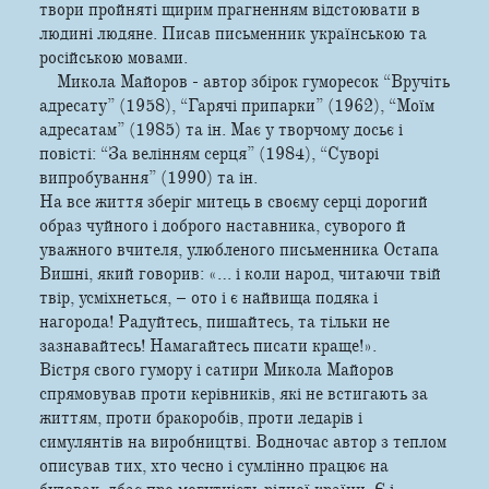
твори пройняті щирим прагненням відстоювати в
людині людяне. Писав письменник українською та
російською мовами.
Микола Майоров - автор збірок гуморесок “Вручіть
адресату” (1958), “Гарячі припарки” (1962), “Моїм
адресатам” (1985) та ін. Має у творчому досьє і
повісті: “За велінням серця” (1984), “Суворі
випробування” (1990) та ін.
На все життя зберіг митець в своєму серці дорогий
образ чуйного і доброго наставника, суворого й
уважного вчителя, улюбленого письменника Остапа
Вишні, який говорив: «… і коли народ, читаючи твій
твір, усміхнеться, – ото і є найвища подяка і
нагорода! Радуйтесь, пишайтесь, та тільки не
зазнавайтесь! Намагайтесь писати краще!».
Вістря свого гумору і сатири Микола Майоров
спрямовував проти керівників, які не встигають за
життям, проти бракоробів, проти ледарів і
симулянтів на виробництві. Водночас автор з теплом
описував тих, хто чесно і сумлінно працює на