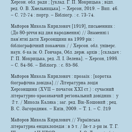
Херсон. обл. ради ; [уклад. Г. П. Мокрицька ; відп.
ред. О. В. Хмельницька]. – Херсон, 2019. – Вип. 46.
– С. 72-74 : портр. – Бібліогр. : с. 73-74.
Майоров Микола Кирилович [1919], письменник :
(До 80-річчя від дня народження) // Знаменні і
пам'ятні дати Херсонщини на 1999 рік :
бібліографічний покажчик / / Херсон. обл. універс.
наук. б-ка ім. О. Гончара, Обл. держ. архів ; [складач :
Г. П. Мокрицька, ред. Л. І. Зелена]. – Херсон, 1998.
– С. 84-86. – Бібліогр. : с. 85-86.
Майоров Микола Кирилович : прозаїк : [коротка
біографічна довідка] // Літературна лоція
Херсонщини (XVII – початок XXI ст.) : сучасний
літературно-краєзнавчий регіональний довідник : у
2 т. / Микола Каляка ; заг. ред. Вік-Кошовий ; рец.
В. С. Загороднюк. – Київ, 2009. – Т. 1. – С. 219
Майоров Микола Кирилович // Українська
літературна енциклопедія : в 5 т. / Ін-т л-ри ім. Т. Г.