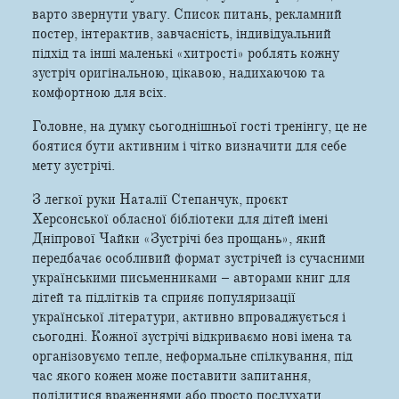
варто звернути увагу. Список питань, рекламний
постер, інтерактив, завчасність, індивідуальний
підхід та інші маленькі «хитрості» роблять кожну
зустріч оригінальною, цікавою, надихаючою та
комфортною для всіх.
Головне, на думку сьогоднішньої гості тренінгу, це не
боятися бути активним і чітко визначити для себе
мету зустрічі.
З легкої руки Наталії Степанчук, проєкт
Херсонської обласної бібліотеки для дітей імені
Дніпрової Чайки «Зустрічі без прощань», який
передбачає особливий формат зустрічей із сучасними
українськими письменниками – авторами книг для
дітей та підлітків та сприяє популяризації
української літератури, активно впроваджується і
сьогодні. Кожної зустрічі відкриваємо нові імена та
організовуємо тепле, неформальне спілкування, під
час якого кожен може поставити запитання,
поділитися враженнями або просто послухати