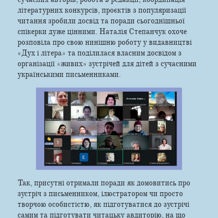
літературних конкурсів, проєктів з популяризації
читання зробили досвід та поради сьогоднішньої
спікерки дуже цінними. Наталія Степанчук охоче
розповіла про свою нинішню роботу у видавництві
«Дух і літера» та поділилася власним досвідом з
організації «живих» зустрічей для дітей з сучасними
українськими письменниками.
Так, присутні отримали поради як домовитись про
зустріч з письменником, ілюстратором чи просто
творчою особистістю, як підготуватися до зустрічі
самим та підготувати читацьку авдиторію, на що