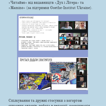
«Читаймо» від видавництв «Дух і Літера» та
«Маmіnо» (за підтримки Goethe-Institut Ukraine).
Спілкування та дружні стосунки з когортою
сучасних авторів, робота в редакції, координація