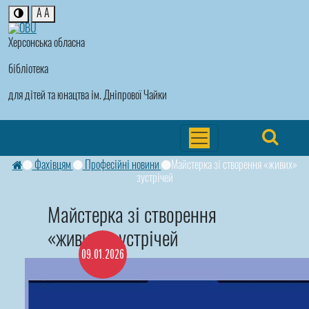
A
A
Херсонська обласна
бібліотека
для дітей та юнацтва ім. Дніпрової Чайки
Фахівцям
Професійні новини
Майстерка зі створення «живих»
зустрічей
Майстерка зі створення
«живих» зустрічей
09.01.2026