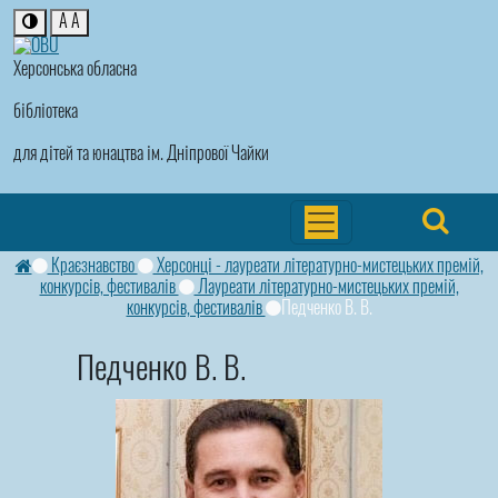
A
A
Херсонська обласна
бібліотека
для дітей та юнацтва ім. Дніпрової Чайки
Краєзнавство
Херсонці - лауреати літературно-мистецьких премій,
конкурсів, фестивалів
Лауреати літературно-мистецьких премій,
конкурсів, фестивалів
Педченко В. В.
Педченко В. В.