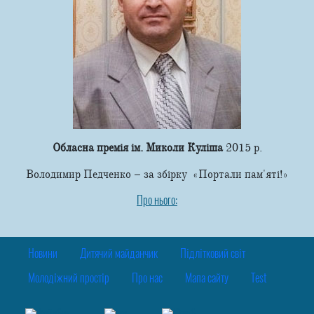
Обласна премія ім. Миколи Куліша
2015 р.
Володимир Педченко – за збірку «Портали пам'яті!»
Про нього:
Новини
Дитячий майданчик
Підлітковий світ
Молодіжний простір
Про нас
Мапа сайту
Test