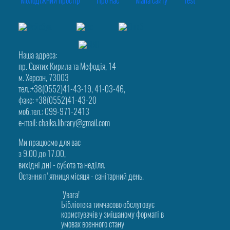
Молодіжний простір
Про нас
Мапа сайту
Test
Наша адреса:
пр. Святих Кирила та Мефодія, 14
м. Херсон, 73003
тел.:+38(0552)41-43-19, 41-03-46,
факс: +38(0552)41-43-20
моб.тел.: 099-971-2413
e-mail: chaika.library@gmail.com
Ми працюємо для вас
з 9.00 до 17.00,
вихідні дні - субота та неділя.
Остання п'ятниця місяця - санітарний день.
Увага!
Бібліотека тимчасово обслуговує
користувачів у змішаному форматі в
умовах воєнного стану