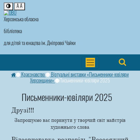
A
A
Херсонська обласна
бібліотека
для дітей та юнацтва ім. Дніпрової Чайки
Краєзнавство
Віртуальні виставки «Письменники-ювіляри
Херсонщини»
Письменники-ювіляри 2025
Письменники-ювіляри 2025
Друзі!!!
Запрошуємо вас поринути у творчий світ майстрів
художнього слова
Відеовиставка-розповідь "Всеосяжний