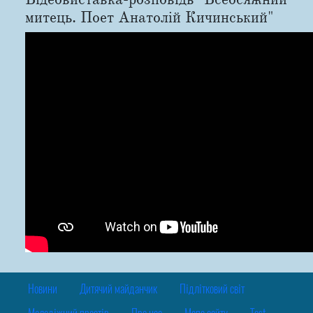
митець. Поет Анатолій Кичинський"
Новини
Дитячий майданчик
Підлітковий світ