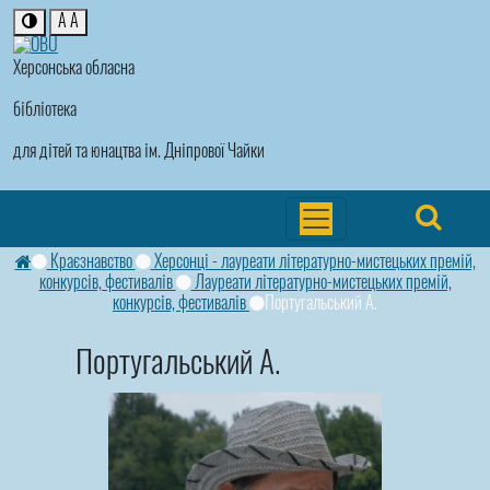
A
A
Херсонська обласна
бібліотека
для дітей та юнацтва ім. Дніпрової Чайки
Краєзнавство
Херсонці - лауреати літературно-мистецьких премій,
конкурсів, фестивалів
Лауреати літературно-мистецьких премій,
конкурсів, фестивалів
Португальський А.
Португальський А.