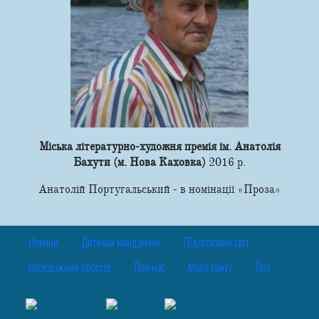
Міська літературно-художня премія ім. Анатолія
Бахути (м. Нова Каховка)
2016 р.
Анатолій Португальський - в номінації «Проза»
Новини
Дитячий майданчик
Підлітковий світ
Молодіжний простір
Про нас
Мапа сайту
Test