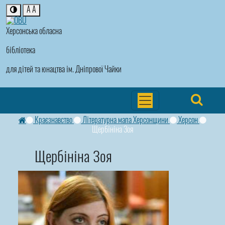
A
A
Херсонська обласна
бібліотека
для дітей та юнацтва ім. Дніпрової Чайки
Краєзнавство
Літературна мапа Херсонщини
Херсон
Щербініна Зоя
Щербініна Зоя