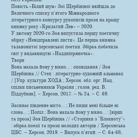
Повість «Білий шум» Зої Щербініної ввійшла до
Величного списку п’ятого Міжнародного
літературного конкурсу рукописів прози на кращу
книжку року «Крилатий Лев» – 2020.
У лютому 2020-го Зоя випустила першу поетичну
збірку «Невідправлені листи». Це перша книжка
талановитої херсонської поетки. Збірка побачила
світ у видавництві «Наддніпряночка».
Твори
Вона махала йому у вікно... : оповідання / Зоя
Щербініна // Степ : літературно-художній альманах
/ [Упр. культури ХОДА ; Херсон. обл. орг. Нац.
спілки письменників України ; голов. ред. В.
Піддубняк]. – Херсон, 2017. – № 24. – С. 69.
Засинає південне місто… ; Не пиши мені більше ні
слова… ; Попіл ; Вона махала йому у вікно... : [вірші
та проза] Зоя Щербініна // «Сторінки з "Блокноту"»
: збірка поезії та прози молодих авторів / Херсонська
ЦБС. – Херсон, 2019. – Випуск п’ятий. – С. 64-68,