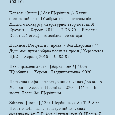
103-104.
Кораблі : [вірші] / Зоя Щербініна // Кличе
незміряний світ : IV збірка творів переможців
Міського конкурсу літературної творчості ім. М.
Братана. – Херсон, 2019. – С. 75-79. – В змісті:
Коротка біографічна довідка про автора.
Наснися ; Розірвати : [проза] / Зоя Щербініна //
Душі моєї друзі : збірка поезії та прози / Херсонська
ЦБС. – Херсон, 2015. – С. 35-39.
Невідправлені листи : [збірка поезій] / Зоя
Щербініна. – Херсон : Наддніпряночка, 2020.
Поетична шафа : літературний альманах / уклад. А.
Мовчан. – Херсон : Просвіта, 2020. – 111 с. – В
змісті: Поезії Зої Щербініної.
Silencio : [поезія] / Зоя Щербініна // Ан Т-Р-Акт.
Простір крізь час : літературний альманах
фестивалю Ан Т-Р-Акт / [уклад., ред. О. Швець, Д.