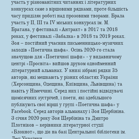
участь у різноманітних читаннях і літературних
конкурсах саме з віршовими рядками, проте більшість
часу приділяє роботі над прозовими творами. Брала
участь у ІІ, ІІІ та IV міських конкурсах ім. М.
Братана, у фестивалі «Антракт» в 2017 та 2018
роках, у фестивалі «Забалка» в 2018 та 2019 роках.
Зоя – постійний учасник письменницько-музичних
заходів «Поетична шафа». Осінь 2020-го стала
значущою для «Поетичної шафи» - у видавничому
центрі «Просвіта» вийшов друком однойменний
літературний альманах. У книзі зібрані рядки 35
авторів, які мешкають у різних областях України
(Херсонщина, Одещина, Київщина, Львівщина) та
навіть у Німеччині. Серед них і постійні відвідувачі
щомісячних зустрічей, і поети, які здебільшого
публікують свої вірші у групі «Поетична шафа» у
Facebook. Серед авторів альманаху і Зоя Щербініна.
З січня 2020 року Зоя Щербініна та Дмитро
Плотніков – керівники літературної студії
«Блокнот», що діє на базі Центральної бібліотеки ім.
Лесі Українки.