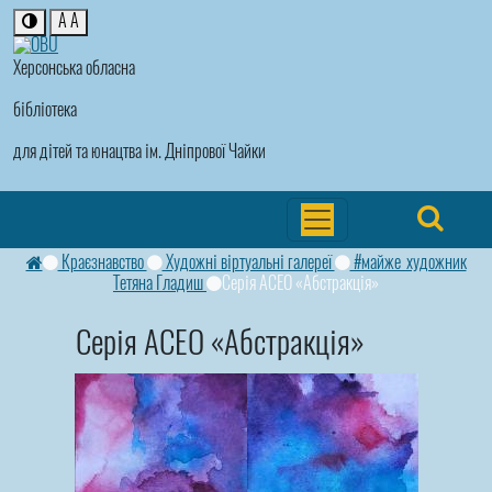
A
A
Херсонська обласна
бібліотека
для дітей та юнацтва ім. Дніпрової Чайки
Краєзнавство
Художні віртуальні галереї
#майже_художник
Тетяна Гладиш
Серія АСЕО «Абстракція»
Серія АСЕО «Абстракція»