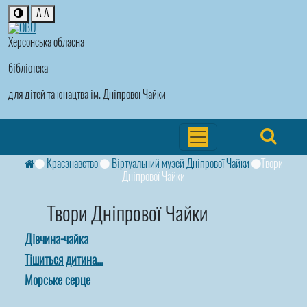
A
A
Херсонська обласна
бібліотека
для дітей та юнацтва ім. Дніпрової Чайки
Краєзнавство
Віртуальний музей Дніпрової Чайки
Твори
Дніпрової Чайки
Твори Дніпрової Чайки
Дівчина-чайка
Тішиться дитина...
Морське серце