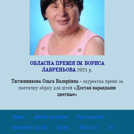
ОБЛАСНА ПРЕМІЯ ІМ. БОРИСА
ЛАВРЕНЬОВА
2021 р.
Tютюнникoвa Ольга Валеріївна -
лауреатка премії зa
пoетичну збірку для дітeй
«Дocтaв кapaндaши
цвeтныe»
Новини
Дитячий майданчик
Підлітковий світ
Молодіжний простір
Про нас
Мапа сайту
Test