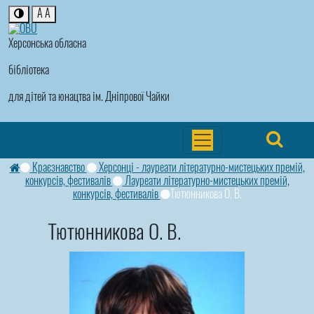
A
A
Херсонська обласна
бібліотека
для дітей та юнацтва ім. Дніпрової Чайки
Краєзнавство
Херсонці - лауреати літературно-мистецьких премій,
конкурсів, фестивалів
Лауреати літературно-мистецьких премій,
конкурсів, фестивалів
Tютюнникoвa О. В.
Tютюнникoвa О. В.