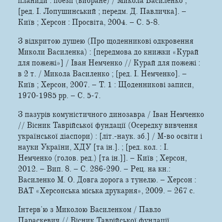
планиди : поезії (вибране) / Микола Василенко ;
[ред. І. Лопушинський ; передм. Д. Павличка]. –
Київ ; Херсон : Просвіта, 2004. – С. 5-8.
З відкритою душею (Про щоденникові одкровення
Миколи Василенка) : [передмова до книжки «Курай
для пожежі»] / Іван Немченко // Курай для пожежі :
в 2 т. / Микола Василенко ; [ред. І. Немченко]. –
Київ ; Херсон, 2007. – Т. 1 : Щоденникові записи,
1970-1985 рр. – С. 5-7.
З пазурів комуністичного динозавра / Іван Немченко
// Вісник Таврійської фундації (Осередку вивчення
української діаспори) : [літ.-наук. зб.] / М-во освіти і
науки України, ХДУ [та ін.]. ; [ред. кол. : І.
Немченко (голов. ред.) [та ін.]]. – Київ ; Херсон,
2012. – Вип. 8. – С. 286-290. – Рец. на кн.:
Василенко М. О. Довга дорога з тунелю. – Херсон :
ВАТ «Херсонська міська друкарня», 2009. – 267 с.
Інтерв'ю з Миколою Василенком / Павло
Параскевич // Вісник Таврійської фундації