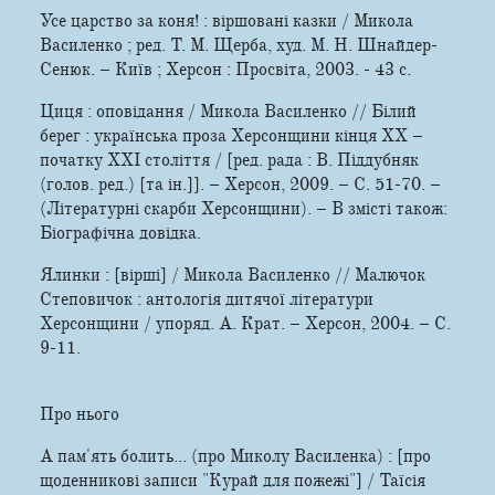
Усе царство за коня! : віршовані казки / Микола
Василенко ; ред. Т. М. Щерба, худ. М. Н. Шнайдер-
Сенюк. – Київ ; Херсон : Просвіта, 2003. - 43 с.
Циця : оповідання / Микола Василенко // Білий
берег : українська проза Херсонщини кінця ХХ –
початку ХХІ століття / [ред. рада : В. Піддубняк
(голов. ред.) [та ін.]]. – Херсон, 2009. – С. 51-70. –
(Літературні скарби Херсонщини). – В змісті також:
Біографічна довідка.
Ялинки : [вірші] / Микола Василенко // Малючок
Степовичок : антологія дитячої літератури
Херсонщини / упоряд. А. Крат. – Херсон, 2004. – С.
9-11.
Про нього
А пам'ять болить... (про Миколу Василенка) : [про
щоденникові записи "Курай для пожежі"] / Таїсія