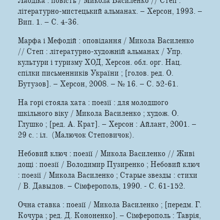
Лаодіка : повість / Микола Василенко // Степ :
літературно-мистецький альманах. – Херсон, 1993. –
Вип. 1. – С. 4-36.
Марфа і Мефодій : оповідання / Микола Василенко
// Степ : літературно-художній альманах / Упр.
культури і туризму ХОД, Херсон. обл. орг. Нац.
спілки письменників України ; [голов. ред. О.
Бутузов]. – Херсон, 2008. – № 16. – С. 52-61.
На горi стояла хата : поезiї : для молодшого
шкільного вiку / Микола Василенко ; худож. О.
Глушко ; [ред. А. Крат]. – Херсон : Айлант, 2001. –
29 с. : іл. ­ (Малючок Степовичок).
Небовий ключ : поезії / Микола Василенко // Живі
дощі : поезії / Володимир Пузиренко ; Небовий ключ
: поезії / Микола Василенко ; Старые звезды : стихи
/ В. Давыдов. – Сімферополь, 1990. - С. 61-152.
Очна ставка : поезії / Микола Василенко ; [передм. Г.
Кочура ; ред. Д. Кононенко]. – Сімферополь : Таврія,