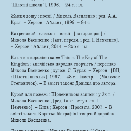
"Пiлотнi школи"], 1996. – 24 с. : іл.
Жменя дощу : поезії / Микола Василенко ; ред. А.А.
Крат. – Херсон : Айлант, 1999. – 84 с.
Катреновий телескоп : поезії : [чотиривірші] /
Микола Василенко ; [авт. передм. і ред. І. Немченко].
– Херсон : Айлант, 2014. – 255 с. : іл.
Ключ вiд королiвства = This is The Key of The
Kingdom : англійська народна творчiсть / переклав
Микола Василенко ; худож. С. Курак. – Херсон : [ВЦ
«Пілотні школи»], 1997. – 48 с. : ілюстр. – (Малючок
Степовичок). – В змісті також: Довідка про автора.
Курай для пожежі : Щоденникові записи : у 2­х т. /
Микола Василенко ; [ред. і авт. вступ. сл. І.
Немченко]. – Київ ; Херсон : Просвіта, 2007. – В
змісті також: Коротка біографія і творчий доробок
Миколи Василенка.