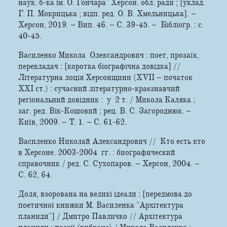
наук. б-ка ім. О. Гончара" Херсон. обл. ради ; [уклад.
Г. П. Мокрицька ; відп. ред. О. В. Хмельницька]. –
Херсон, 2019. – Вип. 46. – С. 39-45. – Бібліогр. : с.
40-45.
Василенко Микола Олександрович : поет, прозаїк,
перекладач : [коротка біографічна довідка] //
Літературна лоція Херсонщини (XVII – початок
XXI ст.) : сучасний літературно-краєзнавчий
регіональний довідник : у 2 т. / Микола Каляка ;
заг. ред. Вік-Кошовий ; рец. В. С. Загороднюк. –
Київ, 2009. – Т. 1. – С. 61-62.
Василенко Николай Александрович // Кто есть кто
в Херсоне. 2003­-2004 гг. : биографический
справочник / ред. С. Сухопаров. – Херсон, 2004. –
С. 62, 64.
Доля, взорована на великі ідеали : [передмова до
поетичної книжки М. Василенка "Архітектура
планиди"] / Дмитро Павличко // Архітектура