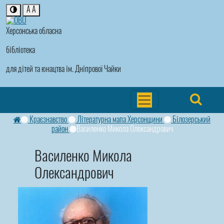
A
A
Херсонська обласна
бібліотека
для дітей та юнацтва ім. Дніпрової Чайки
Краєзнавство
Літературна мапа Херсонщини
Білозерський
район
Василенко Микола Олександрович
Василенко Микола
Олександрович