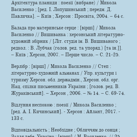
Архітектура планиди : поезії (вибране) / Микола
Василенко ; [ред. І. Лопушинський ; передм. Д.
Павличка]. – Київ ; Херсон : Просвіта, 2004. – 64 с.
Балада про материнське серце : [вірші] / Микола
Василенко // Вишиванка : херсонський літературно-
художній збірник / [Літ. студія ім. В. Вишиваного ;
редкол. : В. Лубчак (голов. ред. та упоряд.) [та ін.]].
– Київ ; Херсон, 2007. – Перше число. – С. 21-25.
Верлібр : [вірші] / Микола Василенко // Степ :
літературно-художній альманах / Упр. культури і
туризму Херсон. обл. держадмін., Херсон. обл. орг.
Нац. спілки письменників України ; [голов. ред. В.
Жураківський]. – Херсон , 2006. – № 14. – С. 69-74.
Відлуння неспокою : поезії / Микола Василенко ;
[ред. А. І. Кичинський]. - Херсон : Айлант, 2017. -
133 с.
Відповідальність ; Необхідне ; Обличчям до сонця ;
Задля тебе, Україно : [вірші] / М. Василенко // 25.