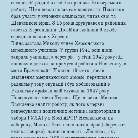
селянській родині в селі Загорянівка Білозерського
району. Ще в школі почав сам віршувати. Підлітком
брав участь у художніх олімпіадах, читав свої та
Шевченкові вірші. З 15 років друкувався в районних
газетах Херсонщини. До війни закінчив 9 класів
середньої школи у Херсоні.
Війна застала Миколу учнем Херсонського
морехідного училища. У грудні 1941 році німці
закрили училище, а через рік - у січні 1943 року під
конвоєм відвезли на примусові роботи в Німеччину, в
місто Брауншвайґ. У квітні 1945-го , після
звільнення американською армією, перейшов в
радянську зону окупації і був мобілізований в
Радянську армію, в якій служив до 1947 року.
Повернувся в місто Херсон. Ще не встиг Микола
Василенко знайти роботу, як його в червні
репресували з політичних мотивів і запроторили в
табори ГУЛАГу в Комі АРСР. Незважаючи на
заборону, Микола Василенко писав вірші (збереглася
велика добірка), написав повість «Лаодіка», яку