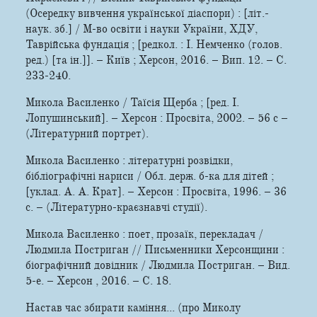
(Осередку вивчення української діаспори) : [літ.-
наук. зб.] / М-во освіти і науки України, ХДУ,
Таврійська фундація ; [редкол. : І. Немченко (голов.
ред.) [та ін.]]. – Київ ; Херсон, 2016. – Вип. 12. – С.
233-240.
Микола Василенко / Таїсія Щерба ; [ред. І.
Лопушинський]. – Херсон : Просвіта, 2002. – 56 c –
(Літературний портрет).
Микола Василенко : літературні розвідки,
бібліографічні нариси / Обл. держ. б-ка для дітей ;
[уклад. А. А. Крат]. – Херсон : Просвіта, 1996. – 36
с. – (Літературно-краєзнавчі студії).
Микола Василенко : поет, прозаїк, перекладач /
Людмила Постриган // Письменники Херсонщини :
біографічний довідник / Людмила Постриган. – Вид.
5-е. – Херсон , 2016. – С. 18.
Настав час збирати каміння... (про Миколу