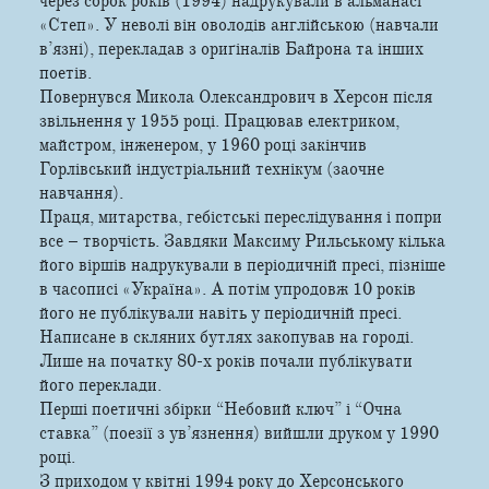
через сорок років (1994) надрукували в альманасі
«Степ». У неволі він оволодів англійською (навчали
в’язні), перекладав з ориґіналів Байрона та інших
поетів.
Повернувся Микола Олександрович в Херсон після
звільнення у 1955 році. Працював електриком,
майстром, інженером, у 1960 році закінчив
Горлівський індустріальний технікум (заочне
навчання).
Праця, митарства, гебістські переслідування і попри
все – творчість. Завдяки Максиму Рильському кілька
його віршів надрукували в періодичній пресі, пізніше
в часописі «Україна». А потім упродовж 10 років
його не публікували навіть у періодичній пресі.
Написане в скляних бутлях закопував на городі.
Лише на початку 80-х років почали публікувати
його переклади.
Перші поетичні збірки “Небовий ключ” і “Очна
ставка” (поезії з ув’язнення) вийшли друком у 1990
році.
З приходом у квітні 1994 року до Херсонського