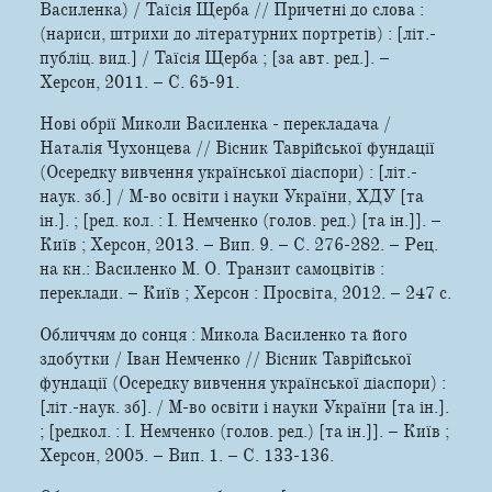
Василенка) / Таїсія Щерба // Причетні до слова :
(нариси, штрихи до літературних портретів) : [літ.-
публіц. вид.] / Таїсія Щерба ; [за авт. ред.]. –
Херсон, 2011. – С. 65-91.
Нові обрії Миколи Василенка - перекладача /
Наталія Чухонцева // Вісник Таврійської фундації
(Осередку вивчення української діаспори) : [літ.-
наук. зб.] / М-во освіти і науки України, ХДУ [та
ін.]. ; [ред. кол. : І. Немченко (голов. ред.) [та ін.]]. –
Київ ; Херсон, 2013. – Вип. 9. – С. 276-282. – Рец.
на кн.: Василенко М. О. Транзит самоцвітів :
переклади. – Київ ; Херсон : Просвіта, 2012. – 247 с.
Обличчям до сонця : Микола Василенко та його
здобутки / Іван Немченко // Вісник Таврійської
фундації (Осередку вивчення української діаспори) :
[літ.-наук. зб]. / М-во освіти і науки України [та ін.].
; [редкол. : І. Немченко (голов. ред.) [та ін.]]. – Київ ;
Херсон, 2005. – Вип. 1. – С. 133-136.