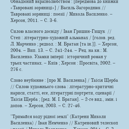
Обнадієний вкраїнолюбством : [передмова до книжки
«Тавровані зоряниці»] / Василь Загороднюк //
Тавровані зоряниці : поезії / Микола Василенко. –
Херсон, 2011. – С. 3-6.
Силою власного досвіду / Іван Гришин-Гищук //
Степ : літературно-художній альманах / [голов. ред.
Л. Марченко ; редкол. : М. Братан [та ін.]]. – Херсон,
2004. – Вип. 13. – С. 241-244. – Рец. на кн.: М.
Василенко. Уламки імперії : історичний роман у
трьох частинах. – Київ ; Херсон : Просвіта, 2002. –
276 с.
Слово неубієнне : [про М. Василенка] / Таїсія Щерба
// Силою художнього слова : літературно-критичні
нариси, статті, есе, літературні портрети, сценарії /
Таїсія Щерба ; [ред. М. І. Братан]. – 2-ге вид., змін. і
допов. – Херсон, 2003. – С. 27-46.
"Тримайся коду рідної землі" (Катрени Миколи
Василенка) / Іван Немченко // Катреновий телескоп