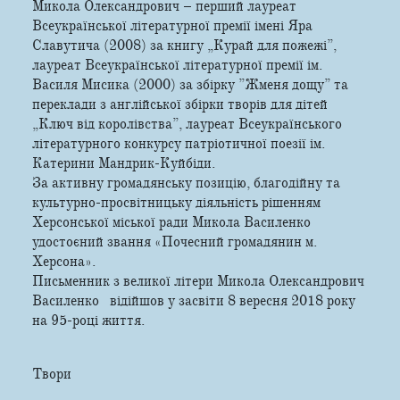
Микола Олександрович – перший лауреат
Всеукраїнської літературної премії імені Яра
Славутича (2008) за книгу „Курай для пожежі”,
лауреат Всеукраїнської літературної премії ім.
Василя Мисика (2000) за збірку ”Жменя дощу” та
переклади з англійської збірки творів для дітей
„Ключ від королівства”, лауреат Всеукраїнського
літературного конкурсу патріотичної поезії ім.
Катерини Мандрик-Куйбіди.
За активну громадянську позицію, благодійну та
культурно-просвітницьку діяльність рішенням
Херсонської міської ради Микола Василенко
удостоєний звання «Почесний громадянин м.
Херсона».
Письменник з великої літери Микола Олександрович
Василенко відійшов у засвіти 8 вересня 2018 року
на 95-році життя.
Твори