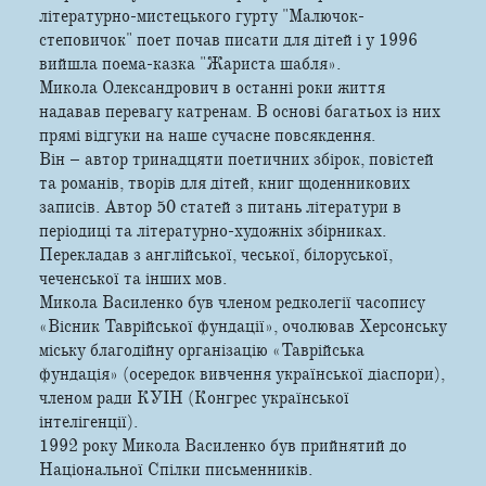
літературно-мистецького гурту "Малючок-
степовичок" поет почав писати для дітей і у 1996
вийшла поема-казка "Жариста шабля».
Микола Олександрович в останні роки життя
надавав перевагу катренам. В основі багатьох із них
прямі відгуки на наше сучасне повсякдення.
Він – автор тринадцяти поетичних збірок, повістей
та романів, творів для дітей, книг щоденникових
записів. Автор 50 статей з питань літератури в
періодиці та літературно-художніх збірниках.
Перекладав з англійської, чеської, білоруської,
чеченської та інших мов.
Микола Василенко був членом редколегії часопису
«Вісник Таврійської фундації», очолював Херсонську
міську благодійну організацію «Таврійська
фундація» (осередок вивчення української діаспори),
членом ради КУІН (Конгрес української
інтелігенції).
1992 року Микола Василенко був прийнятий до
Національної Спілки письменників.