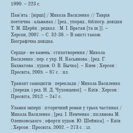
1990. – 223 c.
Пам’ять : [вірші] / Микола Василенко // Таврія
поетична : альманах / [ред., упоряд., бібліогр. довідки
Т. М. Щерби ; редкол. : М. І. Братан [та ін.]]. –
Херсон, 2007. – С. 32-38. – В змісті також:
Біографічна довідка.
Сердце - не камень : стихотворения / Микола
Василенко ; пер. с укр. Н. Касьянова ; [ред. Г.
Бахматова ; худож. О. В. Бычко]. – Киев ; Херсон :
Просвіта, 2005. – 87 с. : ил.
Транзит самоцвітів : переклади / Микола Василенко
; [передм. і ред. Н. Д. Чухонцевої]. – Київ ; Херсон :
Просвіта, 2012. – 247 с.
Уламки імперії : історичний роман у трьох частинах /
Микола Василенко ; [ред. І. Немченко ; післямова М.
Оленковського ; офорти худож. Ю. Шейніса]. – Київ
; Херсон : Просвіта, 2002. – 273 с. : іл.