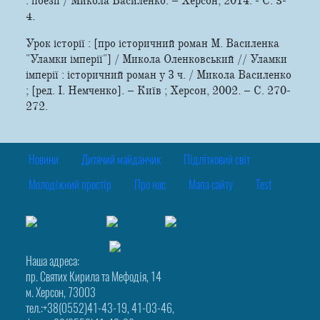
: поезії / Микола Василенко. – Херсон, 2014. - С. 3-
4.
Урок історії : [про історичний роман М. Василенка
"Уламки імперії"] / Микола Оленковський // Уламки
імперії : історичний роман у 3 ч. / Микола Василенко
; [ред. І. Немченко]. – Київ ; Херсон, 2002. – С. 270-
272.
Новини
Дитячий майданчик
Підлітковий світ
Молодіжний простір
Про нас
Мапа сайту
Test
Наша адреса:
пр. Святих Кирила та Мефодія, 14
м. Херсон, 73003
тел.:+38(0552)41-43-19, 41-03-46,