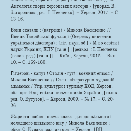
Антологія творів херсонських авторів / [упоряд. В.
Загороднюк ; ред. І. Немченко]. – Херсон, 2017. – С.
13-16.
Вони сказали : (катрени) / Микола Василенко //
Вісник Таврійської фундації (Осередку вивчення
української діаспори) : [літ.-наук. зб.] / М-во освіти і
науки України, ХДУ [та ін.] ; [редкол. : І. Немченко
(голов. ред.) [та ін.]]. – Київ ; Херсон, 2015. – Вип.
10. – С. 169-180.
Гітлерові - капут ! Сталін - гут! : воєнний епізод /
Микола Василенко // Степ : літературно-художній
альманах / Упр. культури і туризму ХОД, Херсон.
обл. орг. Нац. спілки письменників України ; [голов.
ред. О. Бутузов]. – Херсон, 2009. – № 17. – С. 20-
26.
Жариста шабля : поема-­казка : для дошкільного i
молодшого шкільного вiку / Микола Василенко ;
обкл. С. Курака, мал. автора. – Херсон : [ВЦ