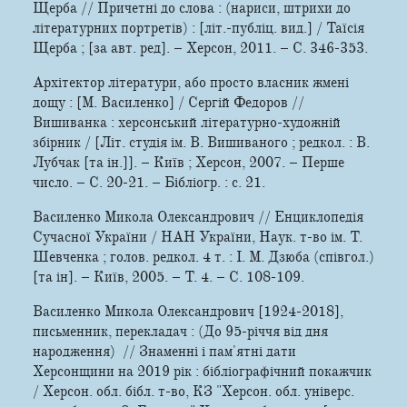
Щерба // Причетні до слова : (нариси, штрихи до
літературних портретів) : [літ.-публіц. вид.] / Таїсія
Щерба ; [за авт. ред]. – Херсон, 2011. – С. 346-353.
Архітектор літератури, або просто власник жмені
дощу : [М. Василенко] / Сергій Федоров //
Вишиванка : херсонський літературно-художній
збірник / [Літ. студія ім. В. Вишиваного ; редкол. : В.
Лубчак [та ін.]]. – Київ ; Херсон, 2007. – Перше
число. – С. 20-21. – Бібліогр. : с. 21.
Василенко Микола Олександрович // Енциклопедія
Сучасної України / НАН України, Наук. т-во ім. Т.
Шевченка ; голов. редкол. 4 т. : І. М. Дзюба (співгол.)
[та ін]. – Київ, 2005. – Т. 4. – С. 108-109.
Василенко Микола Олександрович [1924-2018],
письменник, перекладач : (До 95-річчя від дня
народження) // Знаменні і пам'ятні дати
Херсонщини на 2019 рік : бібліографічний покажчик
/ Херсон. обл. бібл. т-во, КЗ "Херсон. обл. універс.