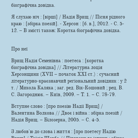
біографічна довідка.
Я слухаю ніч : [вірші] / Надія Врищ // Пісня рідного
краю : [збірка поезій]. - Херсон : [б. в.], 2012. - С. 5-
12. – В змісті також: Коротка біографічна довідка.
Про неї
Врищ Надія Семенівна : поетеса : [коротка
біографічна довідка] // Літературна лоція
Херсонщини (XVII – початок XXI ст.) : сучасний
літературно-краєзнавчий регіональний довідник : у 2
т. / Микола Каляка ; заг. ред. Вік-Кошовий ; рец. В.
С. Загороднюк. – Київ, 2009. – Т. 1. – С. 78-79.
Вступне слово : [про поезію Надії Врищ] /
Валентина Волкова // Двоє і війна : збірка поезій /
Надія Врищ. – Білозерка, 2005. – С. 4-5.
З любов'ю до слова і життя : [про поетесу Надію