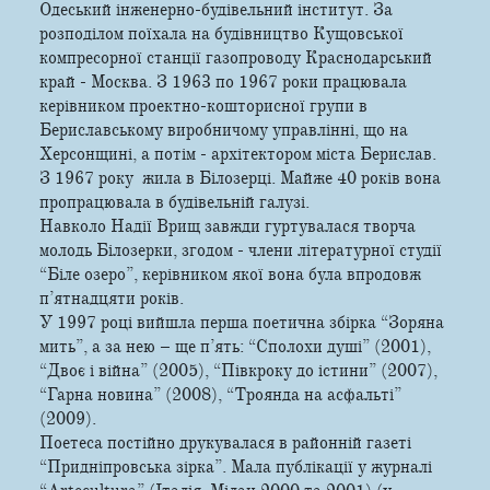
Одеський інженерно-будівельний інститут. За
розподілом поїхала на будівництво Кущовської
компресорної станції газопроводу Краснодарський
край - Москва. З 1963 по 1967 роки працювала
керівником проектно-кошторисної групи в
Бериславському виробничому управлінні, що на
Херсонщині, а потім - архітектором міста Берислав.
З 1967 року жила в Білозерці. Майже 40 років вона
пропрацювала в будівельній галузі.
Навколо Надії Врищ завжди гуртувалася творча
молодь Білозерки, згодом - члени літературної студії
“Біле озеро”, керівником якої вона була впродовж
п’ятнадцяти років.
У 1997 році вийшла перша поетична збірка “Зоряна
мить”, а за нею – ще п’ять: “Сполохи душі” (2001),
“Двоє і війна” (2005), “Півкроку до істини” (2007),
“Гарна новина” (2008), “Троянда на асфальті”
(2009).
Поетеса постійно друкувалася в районній газеті
“Придніпровська зірка”. Мала публікації у журналі