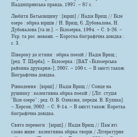
Надднiпрянська правда, 1997. – 87 c.
Любити Батьківщину : [вірші] / Надія Врищ // Біле
озеро : збірка віршів / Н. Врищ, Є. Дубовалова, Н.
Дубовалова [та ін.]. – Білозерка, 1994. – С. 5-26. –
Укр. та рос. мовами. – Коротка біографічна довідка :
с. 3.
Півкроку до істини : збірка поезій / Надія Врищ ;
[ред. Т. Щерба]. – Білозерка : [ВАТ «Білозерська
районна друкарня»], 2007. – 100 с. – В змісті також:
Біографічна довідка.
Рівнодення : [вірші] / Надія Врищ // Сонце на
рушнику : колективна збірка поезій / [Літ. студія
"Біле озеро" ; ред. О. В. Олексюк, передм. В. Кулика].
– Херсон, 2002. – С. 9-14. – В змісті також: Коротка
біографічна довідка.
Свято перемоги : [вірші] / Надія Врищ // Пам'яті
слово живе : колективна збірка творів / Літературне