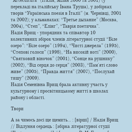
“Artecultura” (Італія, Мілан 2000 та 2001) (у
перекладі на італійську Івана Труша), у добірках
творів “Українська поезія в Їталїї” (м. Чернівці, 2001
та 2002); у альманахах: “Третье дыхание” (Москва,
2004), “Степ”, “Елінг”, “Таврія поетична”.
Надія Врищ - упорядник та співавтор 10
колективних збірок членів літературної студії “Біле
озеро”: “Біле озеро” (1994), “Чисті джерела” (1995),
“Степові голоси” (1998), “На високій ноті” (2000),
“Святковий віночок” (2001), “Сонце на рушнику”
(2002), “Від серця до серця” (2003), “Пам'яті слово
живе” (2005), “Правда життя” (2007), “Послухай
тишу” (2009).
Надія Семенівна Врищ брала активну участь у
культурному і просвітницькому житті в школах
району і області.
Твори
А за чимось досі ще щемить... : [вірші] / Надія Врищ
// Відлуння сердець : [збірка літературної студії