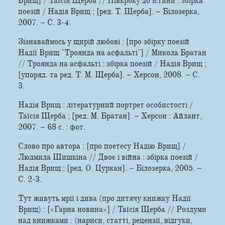
Врищ] / Таїсія Щерба // Півкроку до істини : збірка
поезій / Надія Врищ ; [ред. Т. Щерба]. – Білозерка,
2007. – С. 3-4.
Зізнаваймось у щирій любові : [про збірку поезій
Надії Врищ "Троянда на асфальті"] / Микола Братан
// Троянда на асфальті : збірка поезій / Надія Врищ ;
[упоряд. та ред. Т. М. Щерба]. – Херсон, 2008. – С.
3.
Надія Врищ : літературний портрет особистості /
Таїсія Щерба ; [ред. М. Братан]. – Херсон : Айлант,
2007. – 68 с. : фот.
Слово про автора : [про поетесу Надію Врищ] /
Людмила Шишкіна // Двоє і війна : збірка поезій /
Надія Врищ ; [ред. О. Цуркан]. – Білозерка, 2005. –
С. 2-3.
Тут живуть мрії і дива (про дитячу книжку Надії
Врищ) : [«Гарна новина»] / Таїсія Щерба // Роздуми
над книжками : (нариси, статті, рецензії, відгуки,