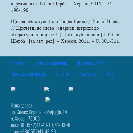
передмови) / Таїсія Щерба. – Херсон, 2011. – С.
198-199.
Щедра осінь душі (про Надію Врищ) / Таїсія Щерба
// Причетні до слова : (нариси, штрихи до
літературних портретів) : [літ.-публіц. вид.] / Таїсія
Щерба ; [за авт. ред]. – Херсон, 2011. – С. 301-311.
Новини
Дитячий майданчик
Підлітковий світ
Молодіжний простір
Про нас
Мапа сайту
Test
Наша адреса:
пр. Святих Кирила та Мефодія, 14
м. Херсон, 73003
тел.:+38(0552)41-43-19, 41-03-46,
факс: +38(0552)41-43-20