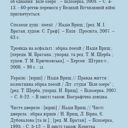
об’єднання "Біле озеро". – Білозерка, 2005. – С. 4-
13. - 60-річчю перемоги у Великій Вітчизняній війні
присвячується.
Сполохи душі : поезії / Надія Врищ ; [ред. М. І.
Братан, худож. С. Граф]. – Київ : Просвіта, 2007. –
63 с.
Троянда на асфальті : збірка поезій / Надія Врищ ;
[передм. М. Братана ; упоряд. та ред. Т. М. Щерба ;
худож. Т. М. Крючковська]. – Херсон : Штрих+,
2008. – 98 с. : іл.
Україні : [вірші] / Надія Врищ // Правда життя :
колективна збірка поезій / Літ. студія "Біле озеро" ;
[ред. Т. Щерба, упоряд. Н. Врищ]. – Білозерка, 2007.
– С. 8-22. – В змісті також: Біографічна довідка.
Чисте джерело : [вірші] / Надія Врищ // Чисті
джерела : збірка віршів / Н. Врищ, Л. Вірна, Є.
Дубовалова [та ін.] ; [ред. М. Братан]. – Білозерка,
1995. - С. 5-12. – В змісті також: Коротка