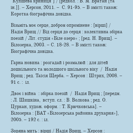
"Кулішева криниця"] / [редкол. : В. М. Братан [та
ін.]]. – Херсон, 2011. – С. 91-95. – В змісті також:
Коротка біографічна довідка.
Візьміть моє серце, добром опромінене : [вірші] /
Надія Врищ // Від серця до серця : колективна збірка
поезій / Літ. студія «Біле озеро» ; [ред. Н. Врищ]. –
Білозерка, 2003. – С. 18-28. – В змісті також:
Біографічна довідка.
Гарна новина : розгадай і розмалюй : для дітей
дошкільного та молодшого шкільного віку / Надія
Врищ ; ред. Таїсія Щерба. – Херсон : Штрих, 2008. –
91 с. : іл.
Двоє і війна : збірка поезій / Надія Врищ ; [передм.
: Л. Шишкіна, вступ. сл. : В. Волкова ; ред. О.
Цуркан, худож. оформ. : Т. Крючковська]. –
Білозерка : [ВАТ «Білозерська районна друкарня»],
2005. – 192 с. : іл.
Зоряна мить : вiршi / Надія Врищ. – Херсон :