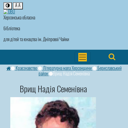
A
A
Херсонська обласна
бібліотека
для дітей та юнацтва ім. Дніпрової Чайки
Краєзнавство
Літературна мапа Херсонщини
Бериславський
район
Врищ Надія Семенівна
Врищ Надія Семенівна