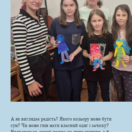
А як виглядає радість? Якого кольору може бути
сум? Чи може гнів мати власний одяг і зачіску?
Виявляється, емоції можна не лише відчути, а й