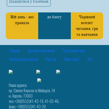
Поділитися у Facebook
Мій день ‒ мої
до блогу
Чарівний
правила
всесвіт
читання, гри
та навчання
Новини
Дитячий майданчик
Підлітковий світ
Молодіжний простір
Про нас
Мапа сайту
Test
Наша адреса:
пр. Святих Кирила та Мефодія, 14
м. Херсон, 73003
тел.:+38(0552)41-43-19, 41-03-46,
факс: +38(0552)41-43-20