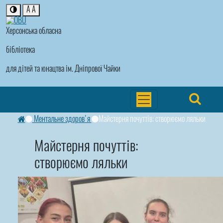
A
A
Херсонська обласна
бібліотека
для дітей та юнацтва ім. Дніпрової Чайки
Ментальне здоров'я
Майстерня почуттів: створюємо ляльки
Майстерня почуттів:
створюємо ляльки