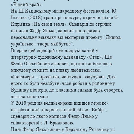
«Рідний край».
На ІІІ Канівському міжнародному фестивалі ім. Ю.
Іллєнка (2018) гран-прі конкурсу отримав фільм О.
Кирієнка «На своїй землі». Сценарій до стрічки
написав Федір Янько, за який він отримав
персональну відзнаку від експертів проекту “Дивись
українське - твори майбутнє”.
Вперше цей сценарій був надрукований у
літературно-художньому альманаху «Степ». Ще
Федір Олексійович зізнався, що кіно знімав ще в
минулому столітті на плівку любительської
кінокамери – проявляв, монтував, озвучував. Для
нього то були незабутні часи роботи в районному
Будинку піонерів, де власними силами була створена
дитяча кіностудія.
У 2019 році на великі екрани вийшов героїко-
патріотичний документальний фільм “Вибір”,
сценарій до якого написав Федір Янько у
співавторстві з Л. Єрмаковою.
Нині Федір Янько живе у Верхньому Рогачику та