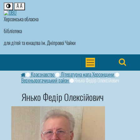
A
A
Херсонська обласна
бібліотека
для дітей та юнацтва ім. Дніпрової Чайки
Краєзнавство
Літературна мапа Херсонщини
Верхньорогачицький район
Янько Федір Олексійович
Янько Федір Олексійович