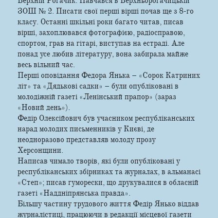
Верхній Рогачик. Навчався в Верхньорогачицькій
ЗОШ № 2. Писати свої перші вірші почав ще з 8-го
класу. Останні шкільні роки багато читав, писав
вірші, захоплювався фотографією, радіосправою,
спортом, грав на гітарі, виступав на естраді. Але
понад усе любив літературу, вона забирала майже
весь вільний час.
Перші оповідання Федора Янька – «Сорок Катриних
літ» та «Дядькові садки» – були опубліковані в
молодіжній газеті «Ленінський прапор» (зараз
«Новий день»).
Федір Олексійович був учасником республіканських
нарад молодих письменників у Києві, де
неодноразово представляв молоду прозу
Херсонщини.
Написав чимало творів, які були опубліковані у
республіканських збірниках та журналах, в альманасі
«Степ»; писав гуморески, що друкувалися в обласній
газеті «Наддніпрянська правда».
Більшу частину трудового життя Федір Янько віддав
журналістиці, працюючи в редакції місцевої газети