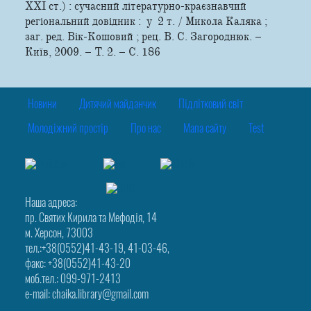
XXI ст.) : сучасний літературно-краєзнавчий
регіональний довідник : у 2 т. / Микола Каляка ;
заг. ред. Вік-Кошовий ; рец. В. С. Загороднюк. –
Київ, 2009. – Т. 2. – С. 186
Новини
Дитячий майданчик
Підлітковий світ
Молодіжний простір
Про нас
Мапа сайту
Test
Наша адреса:
пр. Святих Кирила та Мефодія, 14
м. Херсон, 73003
тел.:+38(0552)41-43-19, 41-03-46,
факс: +38(0552)41-43-20
моб.тел.: 099-971-2413
e-mail: chaika.library@gmail.com