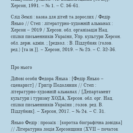
Херсон, 1991. – № 1. – С. 56-61.
Слід Землі : казка для дітей та дорослих / Федір
Янько // Степ : літературно-художній альманах :
Херсон – 2019 / Херсон. обл. організація Нац.
спілки письменників України, Упр. культури Херсон.
обл. держ. адмін. ; [редкол. : В. Піддубняк (голов.
ред.) [та ін.]]. – Херсон, 2019. – № 25. – С. 32-36.
Про нього
Дійові особи Федора Янька : [Федір Янько –
сценарист] / Григір Подолянин // Степ :
літературно-художній альманах / [Департамент
культури і туризму ХОДА, Херсон. обл. орг. Нац.
спілки письменників України ; голов. ред. В.
Піддубняк]. – Херсон, 2017. – № 24. – С. 31.
Янько Федір : прозаїк : [коротка біографічна довідка]
// Літературна лоція Херсонщини (XVII – початок