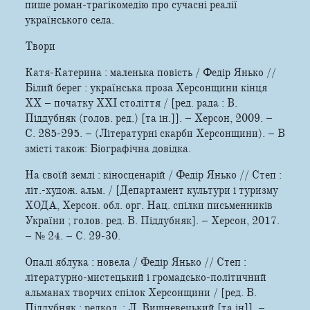
пише роман-трагікомедію про сучасні реалії
українського села.
Твори
Катя-Катерина : маленька повість / Федір Янько //
Білий берег : українська проза Херсонщини кінця
ХХ – початку ХХІ століття / [ред. рада : В.
Піддубняк (голов. ред.) [та ін.]]. – Херсон, 2009. –
С. 285-295. – (Літературні скарби Херсонщини). – В
змісті також: Біографічна довідка.
На своїй землі : кіносценарій / Федір Янько // Степ :
літ.-худож. альм. / [Департамент культури і туризму
ХОДА, Херсон. обл. орг. Нац. спілки письменників
України ; голов. ред. В. Піддубняк]. – Херсон, 2017.
– № 24. – С. 29-30.
Опалі яблука : новела / Федір Янько // Степ :
літературно-мистецький і громадсько-політичний
альманах творчих спілок Херсонщини / [ред. В.
Піддубняк ; редкол. : Л. Вишневецький [та ін]]. –