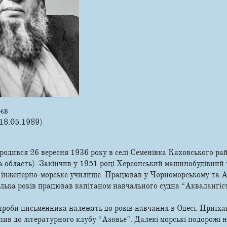
єв
 18.05.1989)
одився 26 вересня 1936 року в селі Семенівка Каховського ра
ка область). Закінчив у 1951 році Херсонський машинобудівний 
е інженерно-морське училище. Працював у Чорноморському та 
лька років працював капітаном навчального судна “Аквалангіс
проби письменника належать до років навчання в Одесі. Приїх
пив до літературного клубу “Азовье”. Далекі морські подорожі 