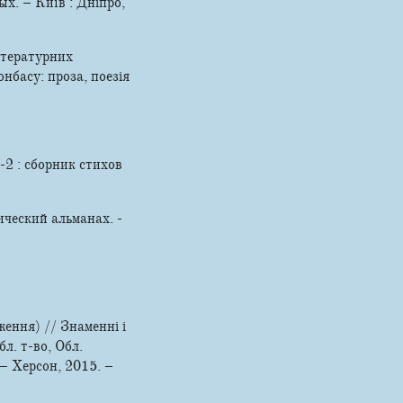
х. – Київ : Дніпро,
ітературних
онбасу: проза, поезія
2 : сборник стихов
ческий альманах. -
ення) // Знаменні і
л. т-во, Обл.
. – Херсон, 2015. –