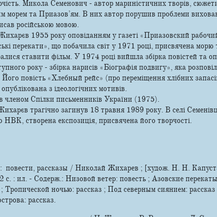
чість. Микола Семенович - автор мариністичних творів, сюжети
им морем та Приазов’ям. В них автор порушив проблеми вихован
исав російською мовою.
ихарєв 1955 року оповіданням у газеті «Приазовский рабочий
кі перекати», що побачила світ у 1971 році, присвячена морю 
алися ставити фільм. У 1974 році вийшла збірка повістей та о
тупного року - збірка нарисів «Біографія подвигу», яка розповіл
 Його повість «Хлебный рейс» (про переміщення хлібних запасів
опублікована з ідеологічних мотивів.
 членом Спілки письменників України (1975).
харєв трагічно загинув 18 травня 1989 року. В селі Семенівці,
 НВК, створена експозиція, присвячена його творчості.
 повести, рассказы / Николай Жихарев ; [худож. Н. Н. Капуста
 с. : ил. - Содерж.: Низовой ветер: повесть ; Азовские перекат
 ; Тропической ночью: рассказ ; Под северным сиянием: рассказ 
строва: рассказ.