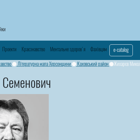
айки
Проекти
Краєзнавство
Ментальне здоров'я
Фахівцям
e-catalog
авство
Літературна мапа Херсонщини
Каховський район
Жихарєв Микол
 Семенович