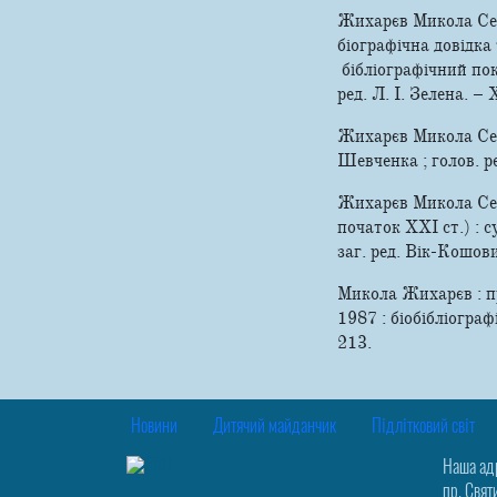
Жихарєв Микола Семе
біографічна довідка 
бібліографічний пока
ред. Л. І. Зелена. – 
Жихарєв Микола Сем
Шевченка ; голов. ред
Жихарєв Микола Сем
початок XXI ст.) : 
заг. ред. Вік-Кошови
Микола Жихарєв : пр
1987 : біобібліограф
213.
Новини
Дитячий майданчик
Підлітковий світ
Наша ад
пр. Свят