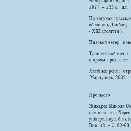
Биография подвига :
1977. – 123 с. : ил.
На тягунах : расска
об'єднань Донбасу. -
- ХХІ століття ).
Низовой ветер : пов
Тропической ночью 
и прозы / ред.-сост.
Хлебный рейс : [от
Мариуполь, 2002.
Про нього
Жихарєв Микола Семе
пам’ятні дати Херсон
універс. наук. б-ка і
Вип. 43. – С. 82-83. 