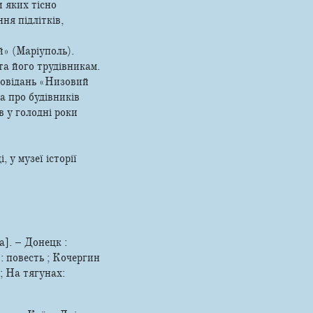
 яких тісно
ня підлітків,
» (Маріуполь).
та його трудівникам.
повідань «Низовий
а про будівників
 у голодні роки
 у музеї історії
]. – Донецк :
ы: повесть ; Кочергин
; На тягунах: