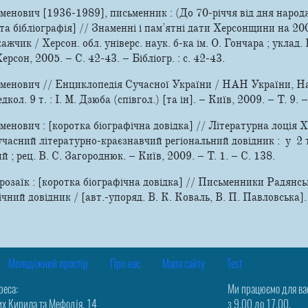
нович [1936-1989], письменник : (До 70-річчя від дня народж
та бібліографія] // Знаменні і пам’ятні дати Херсонщини на 200
жчик / Херсон. обл. універс. наук. б-ка ім. О. Гончара ; уклад.
Херсон, 2005. – С. 42-­43. – Бібліогр. : с. 42-43.
енович // Енциклопедія Сучасної України / НАН України, Наук
кол. 9 т. : І. М. Дзюба (співгол.) [та ін]. – Київ, 2009. – Т. 9. 
енович : [коротка біографічна довідка] // Літературна лоція
сучасний літературно-краєзнавчий регіональний довідник : у 2 
й ; рец. В. С. Загороднюк. – Київ, 2009. – Т. 1. – С. 138.
озаїк : [коротка біографічна довідка] // Письменники Радянсь
ічний довідник / [авт.-­упоряд. В. К. Коваль, В. П. Павловська].
Молодіжний простір
Про нас
Мапа сайту
Test
реса:
Ми працюємо для ва
их Кирила та Мефодія, 14
з 9.00 до 17.00,