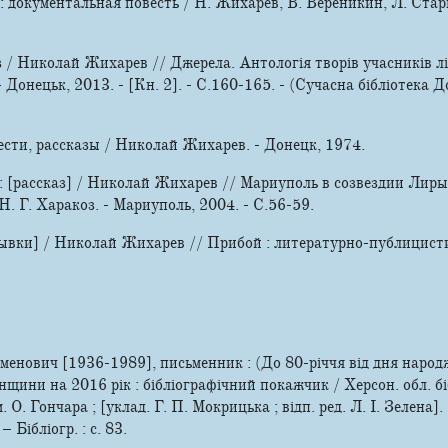
 документальная повесть / Н. Жихарев, В. Вереникин, Л. Стары
з / Николай Жихарев // Джерела. Антологія творів учасників л
 Донецьк, 2013. - [Кн. 2]. - С.160-165. - (Сучасна бібліотека Д
ести, рассказы / Николай Жихарев. - Донецк, 1974.
: [рассказ] / Николай Жихарев // Мариуполь в созвездии Лиры-
 Н. Г. Харакоз. - Мариуполь, 2004. - С.56-59.
рывки] / Николай Жихарев // Прибой : литературно-публицисти
нович [1936-1989], письменник : (До 80-річчя від дня народж
щини на 2016 рік : бібліографічний покажчик / Херсон. обл. біб
м. О. Гончара ; [уклад. Г. П. Мокрицька ; відп. ред. Л. І. Зелена]
– Бібліогр. : с. 83.