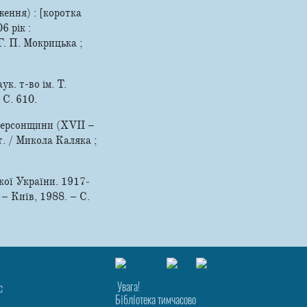
ення) : [коротка
6 рік :
 Г. П. Мокрицька ;
. т-во ім. Т.
– С. 610.
 Херсонщини (XVII –
т. / Микола Каляка ;
кої України. 1917­
 – Київ, 1988. – С.
Увага!
с
Бібліотека тимчасово