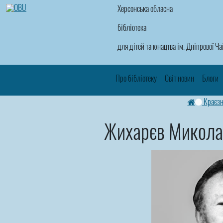
Херсонська обласна
бібліотека
для дітей та юнацтва ім. Дніпрової Ч
Про бібліотеку
Світ новин
Блоги
Краєзн
Жихарєв Микола