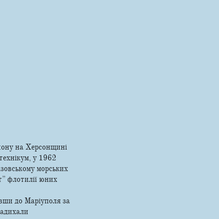
йону на Херсонщині
технікум, у 1962
Азовському морських
т” флотилії юних
авши до Маріуполя за
надихали