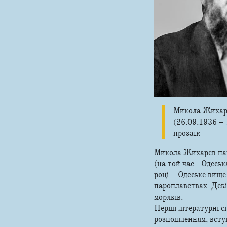
Микола Жихар
(26.09.1936 –
прозаїк
Микола Жихарєв нар
(на той час - Одесь
році – Одеське вищ
пароплавствах. Декі
моряків.
Перші літературні с
розподіленням, всту