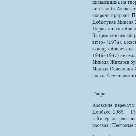
письменника на твор
пов’язані з Азовськ
охорони природи. П
Дебютував Микола Ж
Перша книга «Азовсь
За цією книгою збир
вітер» (1974), а нас
заводу «Азовсталь».
1946–1947) не була 
Микола Жихарєв був
Микола Семенович Жи
школи Семенівського
Твори
Азовские перекаты :
Донбасс, 1985. – 152
и Кочергин: рассказ
рассказ ; Песчаные о