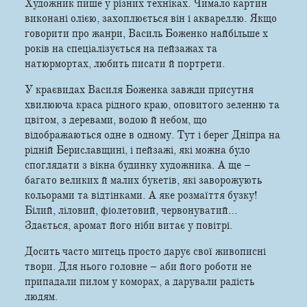
Художник пише у різних техніках. Чимало картин
виконані олією, захоплюється він і аквареллю. Якщо
говорити про жанри, Василь Боженко найбільше х
років на спеціалізується на пейзажах та
натюрмортах, любить писати й портрети.
У краєвидах Василя Боженка завжди присутня
хвилююча краса рідного краю, оповитого зеленню та
цвітом, з деревами, водою й небом, що
відображаються одне в одному. Тут і берег Дніпра на
рідній Бериславщині, і пейзажі, які можна було
споглядати з вікна будинку художника. А ще –
багато великих й малих букетів, які заворожують
кольорами та відтінками. А яке розмаїття бузку!
Білий, ліловий, фіолетовий, червонуватий…
Здається, аромат його ніби витає у повітрі.
Досить часто митець просто дарує свої живописні
твори. Для нього головне – аби його роботи не
припадали пилом у коморах, а дарували радість
людям.