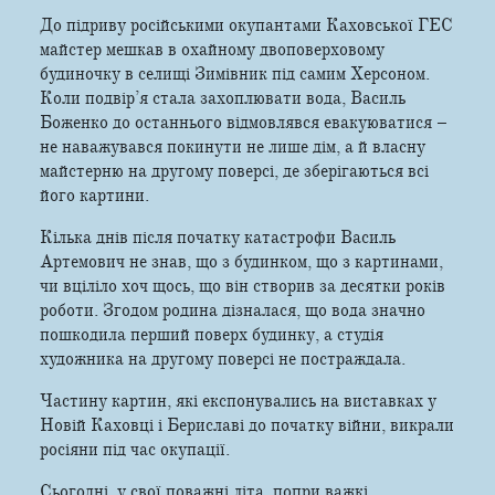
До підриву російськими окупантами Каховської ГЕС
майстер мешкав в охайному двоповерховому
будиночку в селищі Зимівник під самим Херсоном.
Коли подвір’я стала захоплювати вода, Василь
Боженко до останнього відмовлявся евакуюватися –
не наважувався покинути не лише дім, а й власну
майстерню на другому поверсі, де зберігаються всі
його картини.
Кілька днів після початку катастрофи Василь
Артемович не знав, що з будинком, що з картинами,
чи вціліло хоч щось, що він створив за десятки років
роботи. Згодом родина дізналася, що вода значно
пошкодила перший поверх будинку, а студія
художника на другому поверсі не постраждала.
Частину картин, які експонувались на виставках у
Новій Каховці і Бериславі до початку війни, викрали
росіяни під час окупації.
Сьогодні, у свої поважні літа, попри важкі