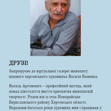
ДРУЗІ!
Запрошуємо до віртуальної галереї живопису
відомого херсонського художника Василя Боженка.
Василь Артемович – професійний митець, який
понад півстоліття життя присвятив живописній
творчості. Родом він із села Новорайське
Бериславського району Херсонської області.
Впродовж багатьох років художник жив і працював у