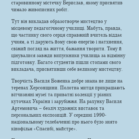
старовинному містечку Берислав, якому присвятив
чимало живописних робіт.
Тут він викладав образотворче мистецтво у
місцевому педагогічному училищі. Мабуть, правда,
що частинку свого серця справжній вчитель віддає
учням, а ті дарують йому свою енергію і натхнення,
свіжий погляд на життя, бажання творити. Тому й
цінувалися завжди випускники училища за відмінну
підготовку. Багато студентів пішли стопами свого
викладача, присвятивши себе великому мистецтву.
Творчість Василя Боженка добре знана не лише на
теренах Херсонщини. Полотна митця прикрашають
вітчизняні музеї та приватні колекції у різних
куточках України і зарубіжжя. На рахунку Василя
Артемовича – безліч художніх виставок та
персональних експозицій. У середині 1990-
національному телебаченні про нього було знято
кінофільм «Спасибі, майстре».