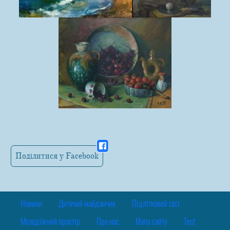
Поділитися у Facebook
Новини
Дитячий майданчик
Підлітковий світ
Молодіжний простір
Про нас
Мапа сайту
Test