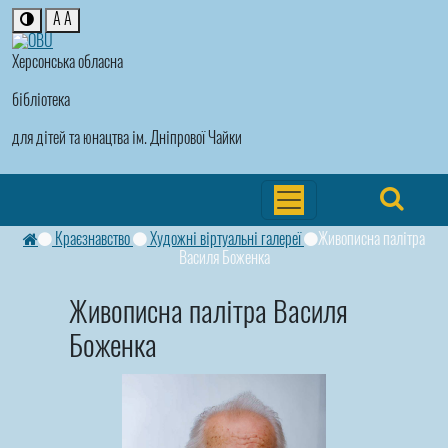
A
A
Херсонська обласна
бібліотека
для дітей та юнацтва ім. Дніпрової Чайки
Краєзнавство
Художні віртуальні галереї
Живописна палітра
Василя Боженка
Живописна палітра Василя
Боженка