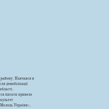
 району. Навчався в
ля демобілізації
області.
ися писати привело
акультет
 «Молодь України»,