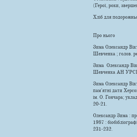
(Герої, роки, зверш
Хліб для подорожньо
Про нього
Зима Олександр Вікт
Шевченка ; голов. ред
Зима Олександр Вікто
Шевченка АН УРСР ; ре
Зима Олександр Вікт
пам’ятні дати Херсо
ім. О. Гончара; уклад
20-21.
Олександр Зима : пр
1987 : біобібліограф
231-232.