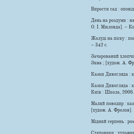
Вирости сад : оповід
День на роздуми : н
О. І. Мікловда]. – 
Жолуді на піску : по
– 342 c.
Зачарований хлопчик
Зима ; [худож. А. Фро
Казки Дивогляда : ка
Казки Дивогляда : к
Київ : Школа, 2008. -
Малий поводир : каз
[худож. А. Фролов]. –
Мідний серпень : ро
Степовики : художньо