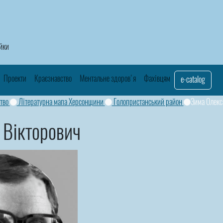
айки
Проекти
Краєзнавство
Ментальне здоров'я
Фахівцям
e-catalog
тво
Літературна мапа Херсонщини
Голопристанський район
Зима Олекс
 Вікторович