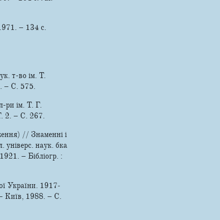
1971. – 134 c.
. т-во ім. Т.
. – С. 575.
ри ім. Т. Г.
. 2. – С. 267.
ення) // Знаменні і
універс. наук. б­ка
9­21. – Бібліогр. :
ої України. 1917­
– Київ, 1988. – С.