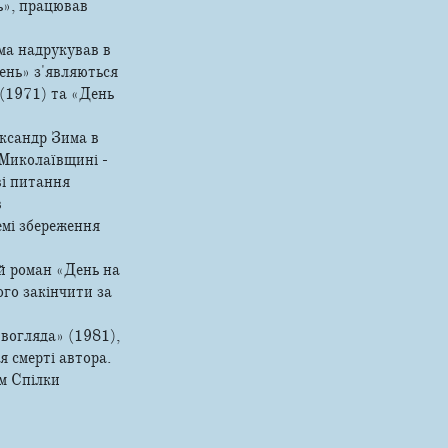
ь», працював
ма надрукував в
ень» з'являються
 (1971) та «День
ксандр Зима в
 Миколаївщині -
ві питання
в
емі збереження
й роман «День на
ого закінчити за
вогляда» (1981),
я смерті автора.
ом Спілки