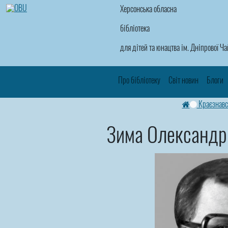
Херсонська обласна
бібліотека
для дітей та юнацтва ім. Дніпрової Ч
Про бібліотеку
Світ новин
Блоги
Краєзнавс
Зима Олександр