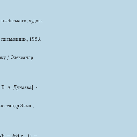
льківського; худож.
й письменник, 1983.
іку / Олександр
 В. А. Дунаєва]. -
лександр Зима ;
 – 264 c. : іл. –