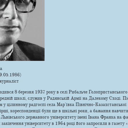
а
9.05.1986)
 журналіст
дився 8 березня 1937 року в селі Рибальче Голопристанського
редній школі, служив у Радянській Армії на Далекому Сході. Піс
 у цілинному радгоспі села Мар'ївка Північно-Казахстанської 
ірші, кореспонденції були ще в шкільні роки, а бажання навчит
Львівського державного університету імені Івана Франка на ф
 закінчення університету в 1964 році його запросили в газету