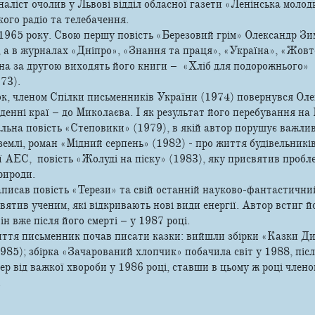
аліст очолив у Львові відділ обласної газети «Ленінська молод
ого радіо та телебачення.
1965 року. Свою першу повість «Березовий грім» Олександр Зи
, а в журналах «Дніпро», «Знання та праця», «Україна», «Жовт
дна за другою виходять його книги – «Хліб для подорожнього»
73).
к, членом Спілки письменників України (1974) повернувся Оле
вденні краї – до Миколаєва. І як результат його перебування на
льна повість «Степовики» (1979), в якій автор порушує важли
емлі, роман «Мідний серпень» (1982) - про життя будівельникі
 АЕС, повість «Жолуді на піску» (1983), яку присвятив пробл
рироди.
писав повість «Терези» та свій останній науково-фантастични
вятив ученим, які відкривають нові види енергії. Автор встиг й
н вже після його смерті – у 1987 році.
иття письменник почав писати казки: вийшли збірки «Казки Ди
85); збірка «Зачарований хлопчик» побачила світ у 1988, післ
р від важкої хвороби у 1986 році, ставши в цьому ж році член
.