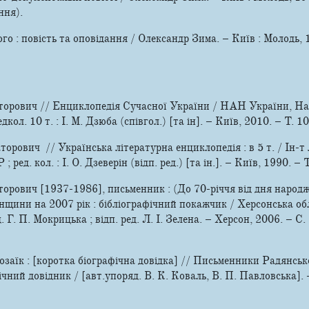
ення).
го : повість та оповідання / Олександр Зима. – Київ : Молодь, 
орович // Енциклопедія Сучасної України / НАН України, Наук
кол. 10 т. : І. М. Дзюба (співгол.) [та ін]. – Київ, 2010. – Т. 10
рович // Українська літературна енциклопедія : в 5 т. / Ін-т л-
д. кол. : І. О. Дзеверін (відп. ред.) [та ін.]. – Київ, 1990. – Т
орович [1937-1986], письменник : (До 70-річчя від дня народж
нщини на 2007 рік : бібліографічний покажчик / Херсонська обл. 
. Г. П. Мокрицька ; відп. ред. Л. І. Зелена. – Херсон, 2006. – С. 1
озаїк : [коротка біографічна довідка] // Письменники Радянськ
ічний довідник / [авт.­упоряд. В. К. Коваль, В. П. Павловська]. 