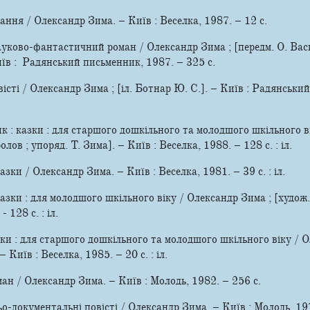
ання / Олександр Зима. – Київ : Веселка, 1987. – 12 с.
ауково-фантастичний роман / Олександр Зима ; [передм. О. Васи
Київ : Радянський письменник, 1987. – 325 c.
вісті / Олександр Зима ; [іл. Ботнар Ю. С.]. – Київ : Радянськи
 : казки : для старшого дошкільного та молодшого шкільного в
лов ; упоряд. Т. Зима]. – Київ : Веселка, 1988. – 128 с. : iл.
зки / Олександр Зима. – Київ : Веселка, 1981. – 39 с. : іл.
азки : для молодшого шкiльного віку / Олександр Зима ; [худож.
 128 с. : iл.
ки : для старшого дошкільного та молодшого шкільного вiку / О
 Київ : Веселка, 1985. – 20 с. : іл.
ман / Олександр Зима. – Київ : Молодь, 1982. – 256 c.
-документальні повісті / Олександр Зима. – Київ : Молодь, 1979.