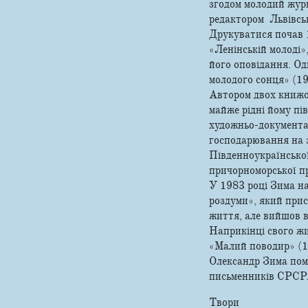
згодом молодий журн
редактором Львівськ
Друкуватися почав 
«Ленінській молоді»
його оповідання. О
молодого сонця» (19
Автором двох книжо
майже рідні йому пі
художньо-документа
господарювання на з
Південноукраїнської
причорноморської п
У 1983 році Зима на
роздуми», який прис
життя, але вийшов ві
Наприкінці свого ж
«Малий поводир» (19
Олександр Зима поме
письменників СРСР
Твори