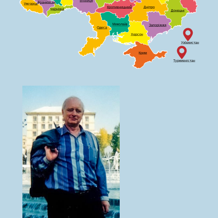
Вінниця
Франківськ
Ужгород
Кропивницький
Дніпро
Чернівці
Донецьк
Миколаїв
Запоріжжя
Одеса
Херсон
Узбекистан
Крим
Туркменістан