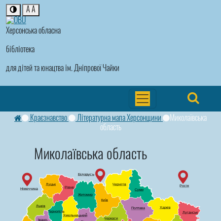
A
A
Херсонська обласна
бібліотека
для дітей та юнацтва ім. Дніпрової Чайки
Краєзнавство
Літературна мапа Херсонщини
Миколаївська
область
Миколаївська область
Білорусь
Чернігів
Луцьк
Росія
Рівне
Німеччина
Суми
Житомир
Київ
Львів
Харків
Полтава
Тернопіль
Луганськ
Хмельницький
Черкаси
Івано-