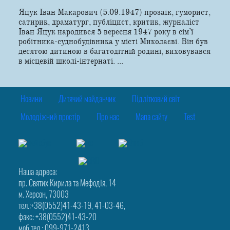
Яцук Іван Макарович (5.09.1947) прозаїк, гуморист,
сатирик, драматург, публіцист, критик, журналіст
Іван Яцук народився 5 вересня 1947 року в сім’ї
робітника-суднобудівника у місті Миколаєві. Він був
десятою дитиною в багатодітній родині, виховувався
в місцевій школі-інтернаті. ...
Новини
Дитячий майданчик
Підлітковий світ
Молодіжний простір
Про нас
Мапа сайту
Test
Наша адреса:
пр. Святих Кирила та Мефодія, 14
м. Херсон, 73003
тел.:+38(0552)41-43-19, 41-03-46,
факс: +38(0552)41-43-20
моб.тел.: 099-971-2413