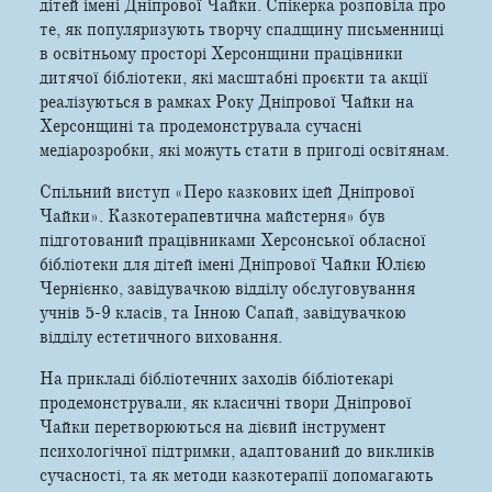
дітей імені Дніпрової Чайки. Спікерка розповіла про
те, як популяризують творчу спадщину письменниці
в освітньому просторі Херсонщини працівники
дитячої бібліотеки, які масштабні проєкти та акції
реалізуються в рамках Року Дніпрової Чайки на
Херсонщині та продемонструвала сучасні
медіарозробки, які можуть стати в пригоді освітянам.
Спільний виступ «Перо казкових ідей Дніпрової
Чайки». Казкотерапевтична майстерня» був
підготований працівниками Херсонської обласної
бібліотеки для дітей імені Дніпрової Чайки Юлією
Чернієнко, завідувачкою відділу обслуговування
учнів 5-9 класів, та Інною Сапай, завідувачкою
відділу естетичного виховання.
На прикладі бібліотечних заходів бібліотекарі
продемонстрували, як класичні твори Дніпрової
Чайки перетворюються на дієвий інструмент
психологічної підтримки, адаптований до викликів
сучасності, та як методи казкотерапії допомагають