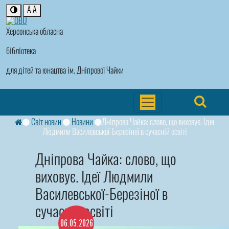
A
A
Херсонська обласна
бібліотека
для дітей та юнацтва ім. Дніпрової Чайки
Світ новин
Новини
Дніпрова Чайка: слово, що виховує. Ідеї
Людмили Василевської-Березіної в сучасній освіті
Дніпрова Чайка: слово, що
виховує. Ідеї Людмили
Василевської-Березіної в
сучасній освіті
06.05.2026