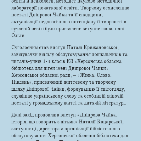
освіти й психології, методист науково-методичної
лабораторії початкової освіти. Творчому осмисленню
постаті Дніпрової Чайки та її спадщини,
актуалізації педагогічного потенціалу її творчості в
сучасній освіті було присвячене вступне слово пані
Ольги.
Суголосним став виступ Наталі Крижановської,
завідувачки відділу обслуговування дошкільників та
читачів-учнів 1-4 класів КЗ «Херсонська обласна
бібліотека для дітей імені Дніпрової Чайки»
Херсонської обласної ради, – «Жінка. Слово.
Південь», присвячений життєвому та творчому
шляху Дніпрової Чайки, формуванню її світогляду,
служінню українському слову та особливій жіночій
постаті у громадському житті та дитячій літературі.
Далі захід продовжив виступ «Дніпрова Чайка:
історія, що говорить з дітьми» Наталії Кацарської,
заступниці директора з організації бібліотечного
обслуговування Херсонської обласної бібліотеки для