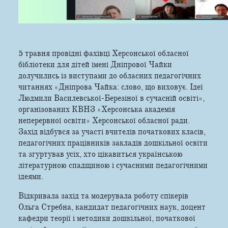
5 травня провідні фахівці Херсонської обласної
бібліотеки для дітей імені Дніпрової Чайки
долучились із виступами до обласних педагогічних
читаннях «Дніпрова Чайка: слово, що виховує. Ідеї
Людмили Василевської-Березіної в сучасній освіті»,
організованих КВНЗ «Херсонська академія
неперервної освіти» Херсонської обласної ради.
Захід відбувся за участі вчителів початкових класів,
педагогічних працівників закладів дошкільної освіти
та згуртував усіх, хто цікавиться українською
літературною спадщиною і сучасними педагогічними
ідеями.
Відкривала захід та модерувала роботу спікерів
Ольга Стребна, кандидат педагогічних наук, доцент
кафедри теорії і методики дошкільної, початкової